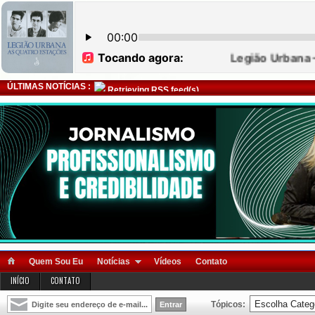
ÚLTIMAS NOTÍCIAS :
Retrieving RSS feed(s)
Quem Sou Eu
Notícias
Vídeos
Contato
INÍCIO
CONTATO
Tópicos: