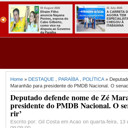
03 August 2026
31 July 2026
Efraim Filho
A CARRETA 
ula
anuncia Nayana
AGORA TEM
o
Pontes, esposa do
ESPECIALIST
de
Cabo Gilberto,
CHEGOU À
como vice na
ITABAIANA
disputa ao Governo
da Paraíba
Home
»
DESTAQUE
,
PARAÍBA
,
POLÍTICA
» Deputad
Maranhão para presidente do PMDB Nacional. O senador
Deputado defende nome de Zé Mar
presidente do PMDB Nacional. O sen
rir’
Escrito por: Gil Costa em Acao on quarta-feira, 13 
09:09:00