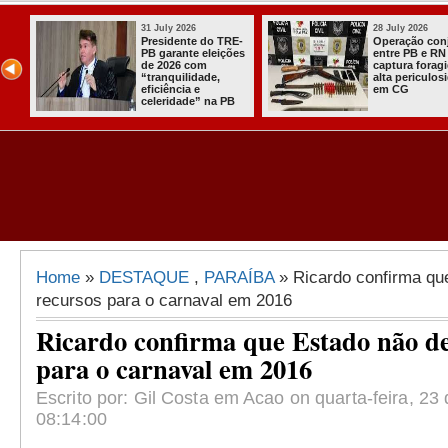
31 July 2026
28 July 2026
 e
Presidente do TRE-
Operação con
o
PB garante eleições
entre PB e RN
de 2026 com
captura forag
“tranquilidade,
alta periculos
eficiência e
em CG
celeridade” na PB
Home
»
DESTAQUE
,
PARAÍBA
» Ricardo confirma qu
recursos para o carnaval em 2016
Ricardo confirma que Estado não de
para o carnaval em 2016
Escrito por: Gil Costa em Acao on quarta-feira, 2
08:14:00