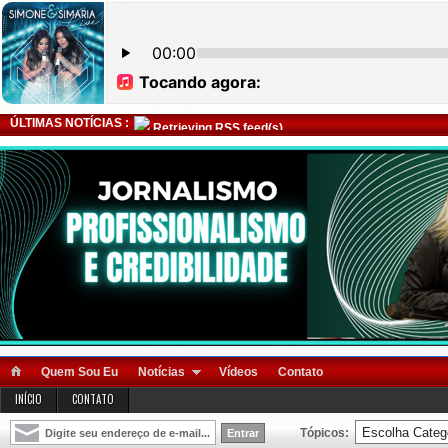
ÚLTIMAS NOTÍCIAS :
Retrieving RSS feed(s)
Quem Sou Eu
Notícias
Vídeos
Contato
INÍCIO
CONTATO
Tópicos: