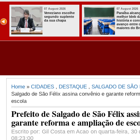
07 August 2026
03 August 2026
 o
Homem é preso
Itabaiana en
com armas,
a primeira C
lida
munições e
Comunitária
radiocomunicadore
Solidária a
il
s no Conde
Comunidade
Assentamen
Almir Muniz
Home
»
CIDADES
,
DESTAQUE
,
SALGADO DE SÃO 
Salgado de São Félix assina convênio e garante refor
escola
Prefeito de Salgado de São Félix ass
garante reforma e ampliação de esco
Escrito por: Gil Costa em Acao on quarta-feira, 3
08:23:00