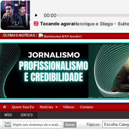
ÚLTIMAS NOTÍCIAS :
Retrieving RSS feed(s)
Quem Sou Eu
Notícias
Vídeos
Contato
INÍCIO
CONTATO
Tópicos: