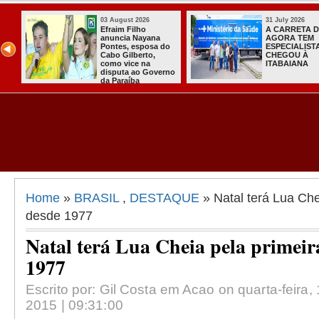
03 August 2026
31 July 2026
Efraim Filho
A CARRETA 
ula
anuncia Nayana
AGORA TEM
o
Pontes, esposa do
ESPECIALIST
de
Cabo Gilberto,
CHEGOU À
como vice na
ITABAIANA
disputa ao Governo
da Paraíba
Home
»
BRASIL
,
DESTAQUE
» Natal terá Lua Che
desde 1977
Natal terá Lua Cheia pela primeir
1977
Escrito por: Gil Costa em Acao on quarta-feira
2015 | 09:31:00