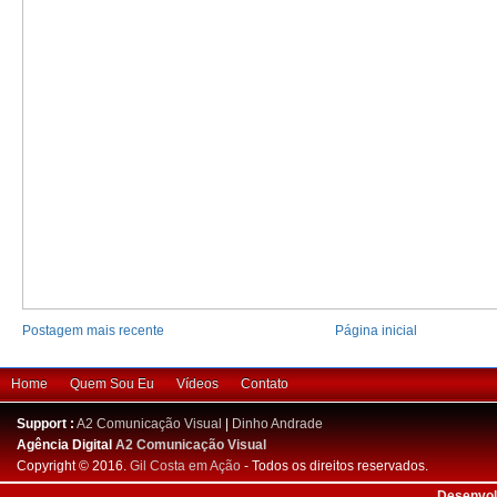
Postagem mais recente
Página inicial
Home
Quem Sou Eu
Vídeos
Contato
Support :
A2 Comunicação Visual
|
Dinho Andrade
Agência Digital
A2 Comunicação Visual
Copyright © 2016.
Gil Costa em Ação
- Todos os direitos reservados.
Desenvol