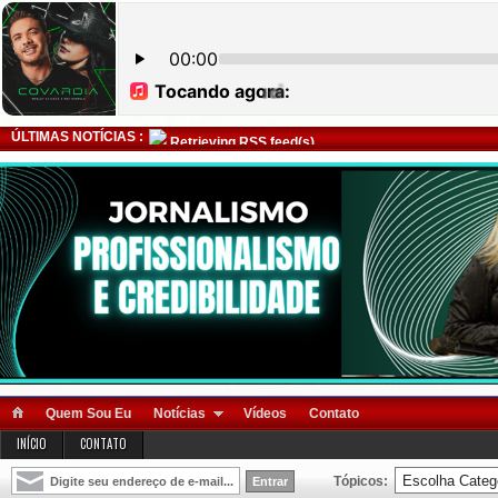
ÚLTIMAS NOTÍCIAS :
Retrieving RSS feed(s)
Quem Sou Eu
Notícias
Vídeos
Contato
INÍCIO
CONTATO
Tópicos: