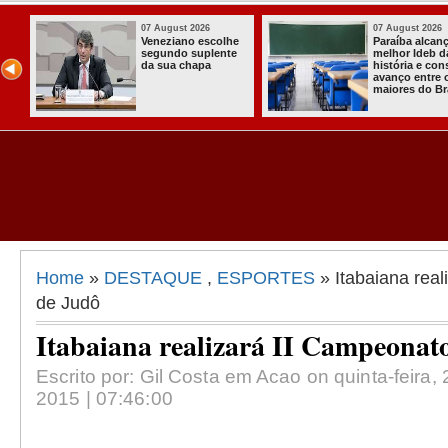
st 2026
07 August 2026
03 A
a alcança o
Homem é preso
Ita
 Ideb da
com armas,
a p
a e consolida
munições e
Com
 entre os
radiocomunicadore
Soli
s do Brasil
s no Conde
Com
Ass
Alm
Home
»
DESTAQUE
,
ESPORTES
» Itabaiana rea
de Judô
Itabaiana realizará II Campeonat
Escrito por: Gil Costa em Acao on quinta-feira
2015 | 07:46:00