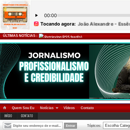
ÚLTIMAS NOTÍCIAS :
Retrieving RSS feed(s)
Quem Sou Eu
Notícias
Vídeos
Contato
INÍCIO
CONTATO
Tópicos: