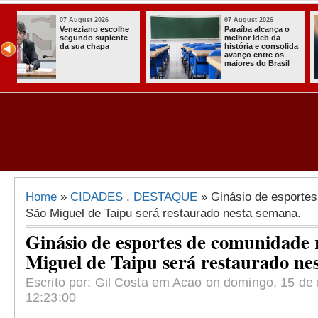
07 August 2026
03 August 2026
o
Homem é preso
Itabaiana ent
com armas,
a primeira Co
ida
munições e
Comunitária
radiocomunicadore
Solidária a
l
s no Conde
Comunidade 
Assentament
Almir Muniz
Home
»
CIDADES
,
DESTAQUE
» Ginásio de esportes
São Miguel de Taipu será restaurado nesta semana.
Ginásio de esportes de comunidade 
Miguel de Taipu será restaurado ne
Escrito por: Gil Costa em Acao on domingo, 15 de
12:23:00