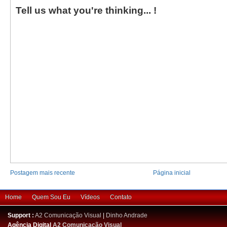
Tell us what you're thinking... !
Postagem mais recente
Página inicial
Home
Quem Sou Eu
Vídeos
Contato
Support :
A2 Comunicação Visual
|
Dinho Andrade
Agência Digital
A2 Comunicação Visual