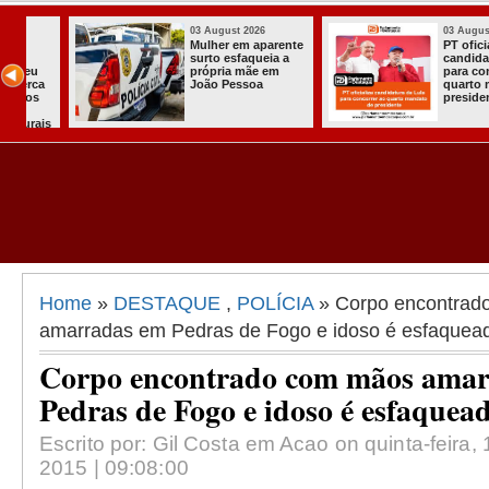
03 August 2026
03 August 2026
Mulher em aparente
PT oficializa
surto esfaqueia a
candidatura d
u
própria mãe em
para concorre
ca
João Pessoa
quarto manda
s
presidente
ais
Home
»
DESTAQUE
,
POLÍCIA
» Corpo encontrad
amarradas em Pedras de Fogo e idoso é esfaque
Corpo encontrado com mãos ama
Pedras de Fogo e idoso é esfaque
Escrito por: Gil Costa em Acao on quinta-feira
2015 | 09:08:00