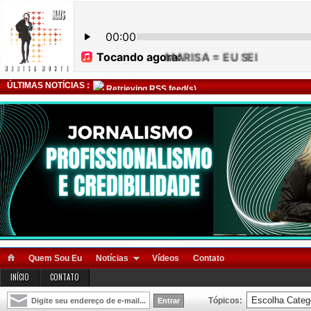
ÚLTIMAS NOTÍCIAS :
Retrieving RSS feed(s)
Quem Sou Eu
Notícias
Vídeos
Contato
INÍCIO
CONTATO
Tópicos: