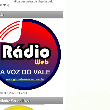
indica pesquisa divulgada pelo
esta q...
AM
WEB A VOZ DO VALE
dinho Pai e Filhos