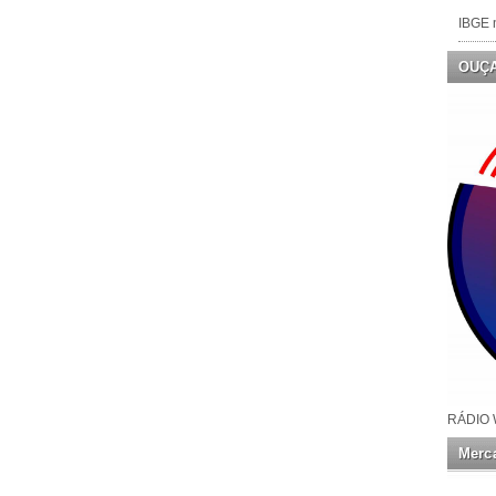
IBGE n
OUÇ
RÁDIO 
Merca