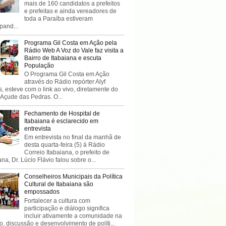
mais de 160 candidatos a prefeitos
e prefeitas e ainda vereadores de
toda a Paraíba estiveram
ipand...
Programa Gil Costa em Ação pela
Rádio Web A Voz do Vale faz visita a
Bairro de Itabaiana e escuta
População
O Programa Gil Costa em Ação
através do Rádio repórter Alyf
, esteve com o link ao vivo, diretamente do
 Açude das Pedras. O...
Fechamento de Hospital de
Itabaiana é esclarecido em
entrevista
Em entrevista no final da manhã de
desta quarta-feira (5) à Rádio
Correio Itabaiana, o prefeito de
ana, Dr. Lúcio Flávio falou sobre o...
Conselheiros Municipais da Política
Cultural de Itabaiana são
empossados
Fortalecer a cultura com
participação e diálogo significa
incluir ativamente a comunidade na
o, discussão e desenvolvimento de políti...