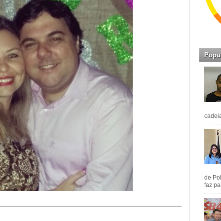
Popu
cadeia
de Pol
faz pa