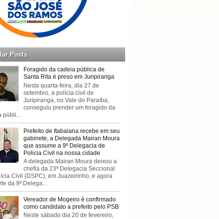
lar Posts
Foragido da cadeia pública de
Santa Rita é preso em Juripiranga
Nesta quarta-feira, dia 27 de
setembro, a polícia civil de
Juripiranga, no Vale do Paraíba,
conseguiu prender um foragido da
 públi...
Prefeito de Itabaiana recebe em seu
gabinete, a Delegada Mairan Moura
que assume a 9º Delegacia de
Policia Civil na nossa cidade
A delegada Mairan Moura deixou a
chefia da 23ª Delegacia Seccional
ícia Civil (DSPC), em Juazeirinho, e agora
rte da 9ª Delega...
Vereador de Mogeiro é confirmado
como candidato a prefeito pelo PSB
Neste sábado dia 20 de fevereiro,