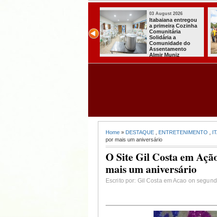
03 August 2026
03 August 2026
Itabaiana entregou
Secretaria de
a primeira Cozinha
Agricultura de
Comunitária
Itabaiana recebeu
Solidária a
da Sedap-PB cerca
Comunidade do
de 30 mil alevinos
Assentamento
para nossas
Almir Muniz
comunidades rurais
Home
»
DESTAQUE
,
ENTRETENIMENTO
,
I
por mais um aniversário
O Site Gil Costa em Ação
mais um aniversário
Escrito por: Gil Costa em Acao on segund