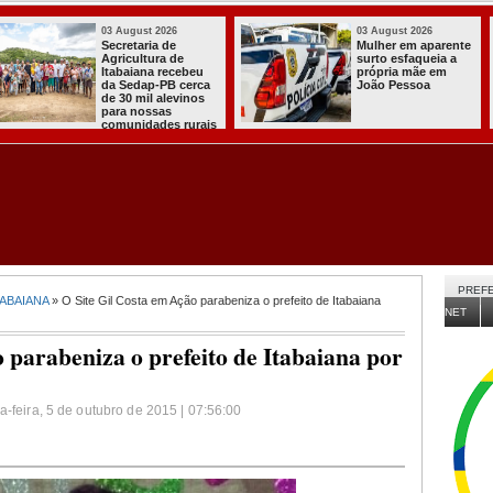
03 August 2026
03 August 2026
Mulher em aparente
PT oficializa
surto esfaqueia a
candidatura de Lula
própria mãe em
para concorrer ao
João Pessoa
quarto mandato de
presidente
PREFE
TABAIANA
» O Site Gil Costa em Ação parabeniza o prefeito de Itabaiana
NET
 parabeniza o prefeito de Itabaiana por
a-feira, 5 de outubro de 2015 | 07:56:00