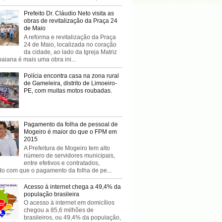
Prefeito Dr. Cláudio Neto visita as
obras de revitalização da Praça 24
de Maio
A reforma e revitalização da Praça
24 de Maio, localizada no coração
da cidade, ao lado da Igreja Matriz
baiana é mais uma obra ini...
Polícia encontra casa na zona rural
de Gameleira, distrito de Limoeiro-
PE, com muitas motos roubadas.
Pagamento da folha de pessoal de
Mogeiro é maior do que o FPM em
2015
A Prefeitura de Mogeiro tem alto
número de servidores municipais,
entre efetivos e contratados,
do com que o pagamento da folha de pe...
Acesso à internet chega a 49,4% da
população brasileira
O acesso à internet em domicílios
chegou a 85,6 milhões de
brasileiros, ou 49,4% da população,