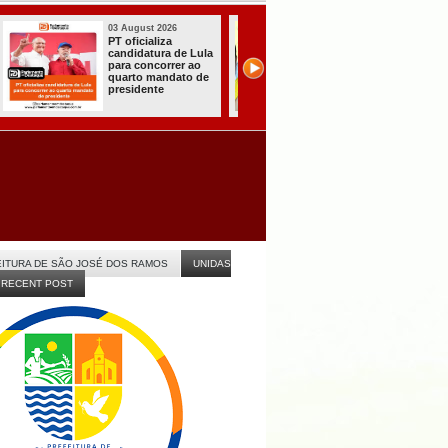
03 August 2026
31 July 2026
Efraim Filho
A CARRETA DO
anuncia Nayana
AGORA TEM
Pontes, esposa do
ESPECIALISTAS
Cabo Gilberto,
CHEGOU À
como vice na
ITABAIANA
disputa ao Governo
da Paraíba
ITURA DE SÃO JOSÉ DOS RAMOS
UNIDAS
RECENT POST