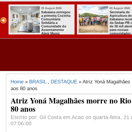
03 August 2026
03 August 
Mulher em aparente
PT oficial
e
surto esfaqueia a
candidatu
cebeu
própria mãe em
para conc
 cerca
João Pessoa
quarto ma
vinos
president
 rurais
Home
»
BRASIL
,
DESTAQUE
» Atriz Yoná Magalhães 
aos 80 anos
Atriz Yoná Magalhães morre no Rio 
80 anos
Escrito por: Gil Costa em Acao on quarta-feira, 21
07:06:00