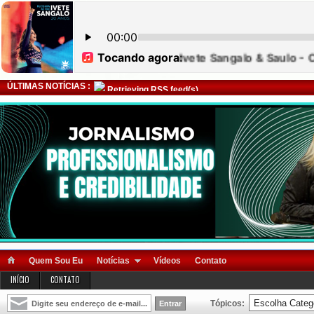
ÚLTIMAS NOTÍCIAS :
Retrieving RSS feed(s)
Quem Sou Eu
Notícias
Vídeos
Contato
INÍCIO
CONTATO
Tópicos: