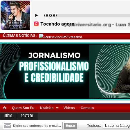
ÚLTIMAS NOTÍCIAS :
Retrieving RSS feed(s)
Quem Sou Eu
Notícias
Vídeos
Contato
INÍCIO
CONTATO
Tópicos: