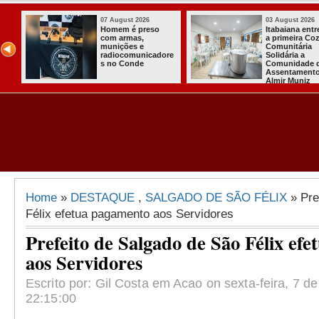
07 August 2026
03 August 2026
o
Homem é preso
Itabaiana ent
com armas,
a primeira Co
ida
munições e
Comunitária
radiocomunicadore
Solidária a
l
s no Conde
Comunidade 
Assentament
Almir Muniz
Home
»
DESTAQUE
,
SALGADO DE SÃO FÉLIX
» Pre
Félix efetua pagamento aos Servidores
Prefeito de Salgado de São Félix ef
aos Servidores
Escrito por: Gil Costa em Acao on sexta-feira, 7 d
22:15:00