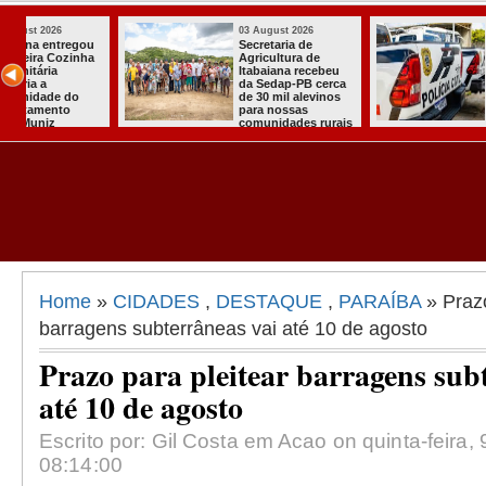
03 August 2026
03 August 2026
Mulher em aparente
PT oficializa
surto esfaqueia a
candidatura d
u
própria mãe em
para concorre
ca
João Pessoa
quarto manda
s
presidente
ais
Home
»
CIDADES
,
DESTAQUE
,
PARAÍBA
» Prazo
barragens subterrâneas vai até 10 de agosto
Prazo para pleitear barragens sub
até 10 de agosto
Escrito por: Gil Costa em Acao on quinta-feira, 
08:14:00