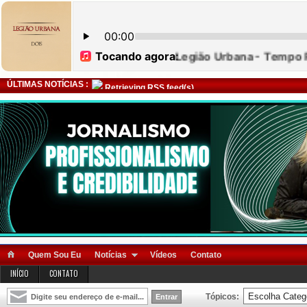
ÚLTIMAS NOTÍCIAS :
Retrieving RSS feed(s)
Quem Sou Eu
Notícias
Vídeos
Contato
INÍCIO
CONTATO
Tópicos: