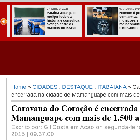
07 August 2026
03 August 2026
o
Homem é preso
Itabaiana ent
com armas,
a primeira Co
ida
munições e
Comunitária
radiocomunicadore
Solidária a
l
s no Conde
Comunidade 
Assentament
Almir Muniz
Home
»
CIDADES
,
DESTAQUE
,
ITABAIANA
» Ca
encerrada na cidade de Mamanguape com mais de
Caravana do Coração é encerrada 
Mamanguape com mais de 1.500 a
Escrito por: Gil Costa em Acao on segunda-feir
2015 | 09:37:00