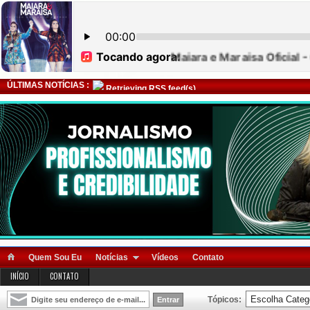
ÚLTIMAS NOTÍCIAS :
Retrieving RSS feed(s)
Quem Sou Eu
Notícias
Vídeos
Contato
INÍCIO
CONTATO
Tópicos: