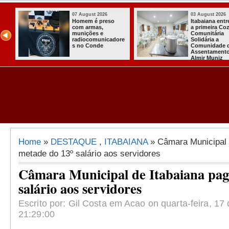
07 August 2026
03 August 2026
o
Homem é preso
Itabaiana ent
com armas,
a primeira Co
ida
munições e
Comunitária
radiocomunicadore
Solidária a
l
s no Conde
Comunidade 
Assentament
Almir Muniz
Home
»
DESTAQUE
,
ITABAIANA
» Câmara Municipal 
metade do 13º salário aos servidores
Câmara Municipal de Itabaiana pag
salário aos servidores
Escrito por: Gil Costa em Acao on quarta-feira, 17
21:29:00