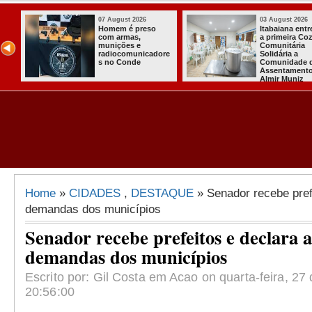
07 August 2026
03 August 2026
o
Homem é preso
Itabaiana ent
com armas,
a primeira Co
ida
munições e
Comunitária
radiocomunicadore
Solidária a
l
s no Conde
Comunidade 
Assentament
Almir Muniz
Home
»
CIDADES
,
DESTAQUE
» Senador recebe pref
demandas dos municípios
Senador recebe prefeitos e declara a
demandas dos municípios
Escrito por: Gil Costa em Acao on quarta-feira, 27
20:56:00