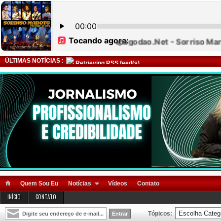
ÚLTIMAS NOTÍCIAS :
Retrieving RSS feed(s)
Quem Sou Eu
Notícias
Vídeos
Contato
INÍCIO
CONTATO
Tópicos: