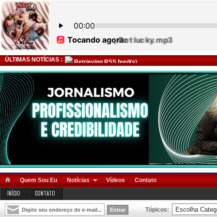
ÚLTIMAS NOTÍCIAS :
Retrieving RSS feed(s)
Quem Sou Eu
Notícias
Vídeos
Contato
INÍCIO
CONTATO
Tópicos: