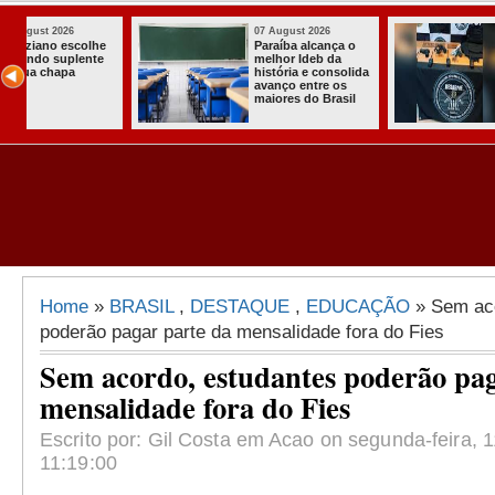
07 August 2026
03 August 2026
o
Homem é preso
Itabaiana ent
com armas,
a primeira Co
ida
munições e
Comunitária
radiocomunicadore
Solidária a
l
s no Conde
Comunidade 
Assentament
Almir Muniz
Home
»
BRASIL
,
DESTAQUE
,
EDUCAÇÃO
» Sem aco
poderão pagar parte da mensalidade fora do Fies
Sem acordo, estudantes poderão pag
mensalidade fora do Fies
Escrito por: Gil Costa em Acao on segunda-feira, 
11:19:00