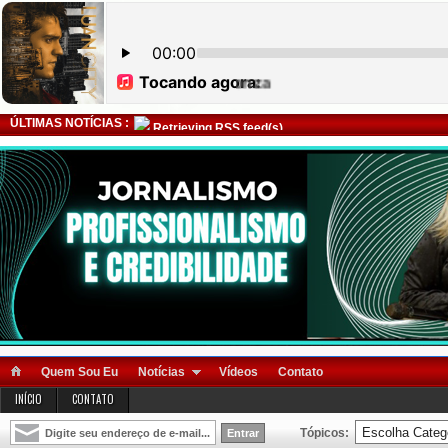
ÚLTIMAS NOTÍCIAS :
Retrieving RSS feed(s)
Quem Sou Eu
Notícias
Vídeos
Contato
INÍCIO
CONTATO
Tópicos: