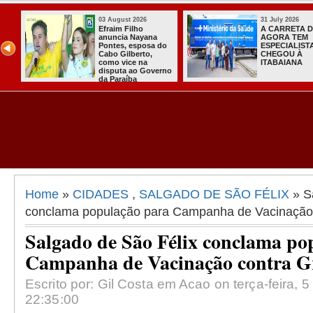
03 August 2026
31 July 2026
Efraim Filho
A CARRETA 
ula
anuncia Nayana
AGORA TEM
o
Pontes, esposa do
ESPECIALIST
de
Cabo Gilberto,
CHEGOU À
como vice na
ITABAIANA
disputa ao Governo
da Paraíba
Home
»
CIDADES
,
SALGADO DE SÃO FÉLIX
» S
conclama população para Campanha de Vacinação 
Salgado de São Félix conclama po
Campanha de Vacinação contra G
Escrito por: Gil Costa em Acao on terça-feira, 
22:35:00