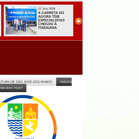
31 July 2026
31 July 2026
A CARRETA DO
Sistema do TSE
AGORA TEM
registra primeiras
ESPECIALISTAS
candidaturas na
CHEGOU À
Paraíba
ITABAIANA
ITURA DE SÃO JOSÉ DOS RAMOS
UNIDAS
RECENT POST