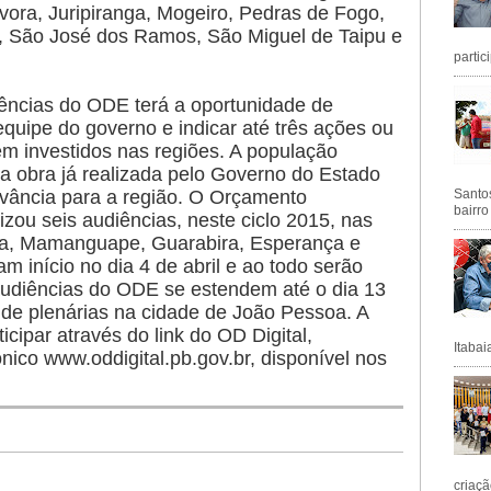
ávora, Juripiranga, Mogeiro, Pedras de Fogo,
e, São José dos Ramos, São Miguel de Taipu e
partic
iências do ODE terá a oportunidade de
equipe do governo e indicar até três ações ou
em investidos nas regiões. A população
 obra já realizada pelo Governo do Estado
evância para a região. O Orçamento
Santos
bairro
izou seis audiências, neste ciclo 2015, nas
sa, Mamanguape, Guarabira, Esperança e
m início no dia 4 de abril e ao todo serão
 audiências do ODE se estendem até o dia 13
 de plenárias na cidade de João Pessoa. A
ipar através do link do OD Digital,
Itabai
ico www.oddigital.pb.gov.br, disponível nos
criaçã