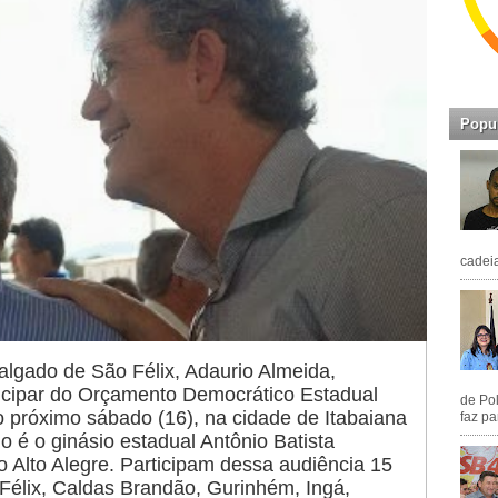
Popu
cadeia
algado de São Félix, Adaurio Almeida,
icipar do Orçamento Democrático Estadual
de Pol
o próximo sábado (16), na cidade de Itabaiana
faz pa
do é o ginásio estadual Antônio Batista
ro Alto Alegre. Participam dessa audiência 15
Félix, Caldas Brandão, Gurinhém, Ingá,