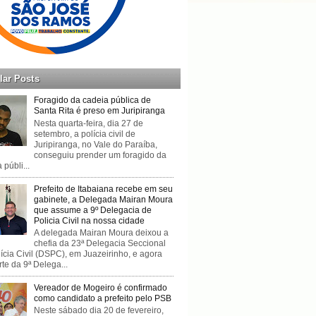
lar Posts
Foragido da cadeia pública de
Santa Rita é preso em Juripiranga
Nesta quarta-feira, dia 27 de
setembro, a polícia civil de
Juripiranga, no Vale do Paraíba,
conseguiu prender um foragido da
 públi...
Prefeito de Itabaiana recebe em seu
gabinete, a Delegada Mairan Moura
que assume a 9º Delegacia de
Policia Civil na nossa cidade
A delegada Mairan Moura deixou a
chefia da 23ª Delegacia Seccional
ícia Civil (DSPC), em Juazeirinho, e agora
rte da 9ª Delega...
Vereador de Mogeiro é confirmado
como candidato a prefeito pelo PSB
Neste sábado dia 20 de fevereiro,