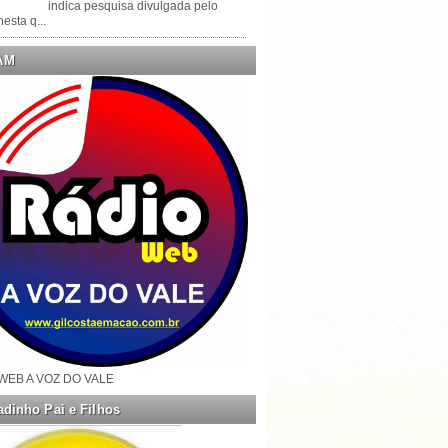
indica pesquisa divulgada pelo
esta q...
AM
WEB A VOZ DO VALE
dinho Pai e Filhos