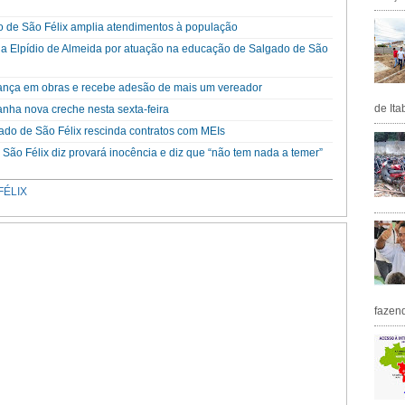
do de São Félix amplia atendimentos à população
lha Elpídio de Almeida por atuação na educação de Salgado de São
vança em obras e recebe adesão de mais um vereador
de Ita
nha nova creche nesta sexta-feira
do de São Félix rescinda contratos com MEIs
 São Félix diz provará inocência e diz que “não tem nada a temer”
FÉLIX
fazen