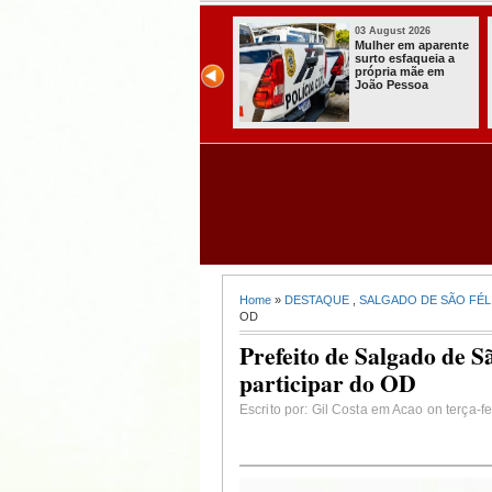
03 August 2026
03 August 2026
Secretaria de
Mulher em aparente
Agricultura de
surto esfaqueia a
Itabaiana recebeu
própria mãe em
da Sedap-PB cerca
João Pessoa
de 30 mil alevinos
para nossas
comunidades rurais
Home
»
DESTAQUE
,
SALGADO DE SÃO FÉL
OD
Prefeito de Salgado de S
participar do OD
Escrito por: Gil Costa em Acao on terça-f