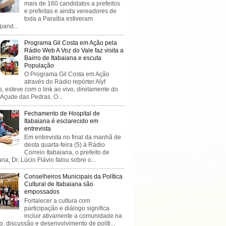
mais de 160 candidatos a prefeitos
e prefeitas e ainda vereadores de
toda a Paraíba estiveram
ipand...
Programa Gil Costa em Ação pela
Rádio Web A Voz do Vale faz visita a
Bairro de Itabaiana e escuta
População
O Programa Gil Costa em Ação
através do Rádio repórter Alyf
, esteve com o link ao vivo, diretamente do
 Açude das Pedras. O...
Fechamento de Hospital de
Itabaiana é esclarecido em
entrevista
Em entrevista no final da manhã de
desta quarta-feira (5) à Rádio
Correio Itabaiana, o prefeito de
ana, Dr. Lúcio Flávio falou sobre o...
Conselheiros Municipais da Política
Cultural de Itabaiana são
empossados
Fortalecer a cultura com
participação e diálogo significa
incluir ativamente a comunidade na
o, discussão e desenvolvimento de políti...