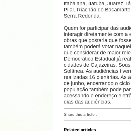
Itabaiana, Itatuba, Juarez T
Pilar, Riachão do Bacamart
Serra Redonda.
Quem for participar das aud
interagir diretamente com a 
obras que gostaria que foss
também poderá votar naquela
que considerar de maior rel
Democrático Estadual já real
cidades de Cajazeiras, Sou
Solânea. As audiências tivera
realizadas 16 plenárias. As
de junho, encerrando o ciclo
população também pode partic
acessando o endereço eletrôn
dias das audiências.
Share this article
:
Related articles