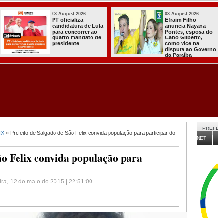
03 August 2026
03 August 2026
PT oficializa
Efraim Filho
candidatura de Lula
anuncia Nayana
para concorrer ao
Pontes, esposa do
quarto mandato de
Cabo Gilberto,
presidente
como vice na
disputa ao Governo
da Paraíba
PREFE
IX
» Prefeito de Salgado de São Felix convida população para participar do
NET
ão Felix convida população para
eira, 12 de maio de 2015 | 22:51:00