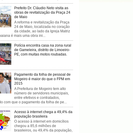
Prefeito Dr. Cláudio Neto visita as
obras de revitalização da Praça 24
de Maio
A reforma e revitalização da Praça
24 de Maio, localizada no coração
da cidade, ao lado da Igreja Matriz
baiana é mais uma obra ini...
Polícia encontra casa na zona rural
de Gameleira, distrito de Limoeiro-
PE, com muitas motos roubadas.
Pagamento da folha de pessoal de
Mogeiro é maior do que o FPM em
2015
A Prefeitura de Mogeiro tem alto
número de servidores municipais,
entre efetivos e contratados,
do com que o pagamento da folha de pe...
Acesso à internet chega a 49,4% da
população brasileira
O acesso à internet em domicílios
chegou a 85,6 milhões de
brasileiros, ou 49,4% da população,