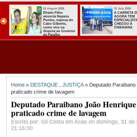
31 July 2026
31 July 2026
A CARRETA DO
Sistema do TSE
AGORA TEM
registra primeiras
ESPECIALISTAS
candidaturas na
CHEGOU À
Paraíba
ITABAIANA
Home
»
DESTAQUE
,
JUSTIÇA
» Deputado Paraibano 
praticado crime de lavagem
Deputado Paraibano João Henrique 
praticado crime de lavagem
Escrito por: Gil Costa em Acao on domingo, 31 de
21:16:00