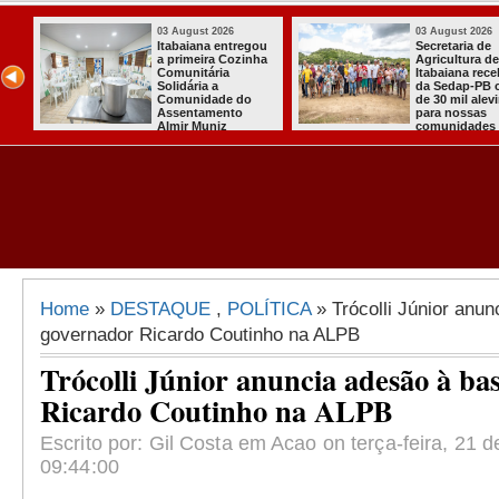
6
03 August 2026
03 August 
e
Mulher em aparente
PT oficial
de
surto esfaqueia a
candidatu
cebeu
própria mãe em
para conc
 cerca
João Pessoa
quarto m
evinos
presiden
 rurais
Home
»
DESTAQUE
,
POLÍTICA
» Trócolli Júnior anu
governador Ricardo Coutinho na ALPB
Trócolli Júnior anuncia adesão à ba
Ricardo Coutinho na ALPB
Escrito por: Gil Costa em Acao on terça-feira, 21 de
09:44:00