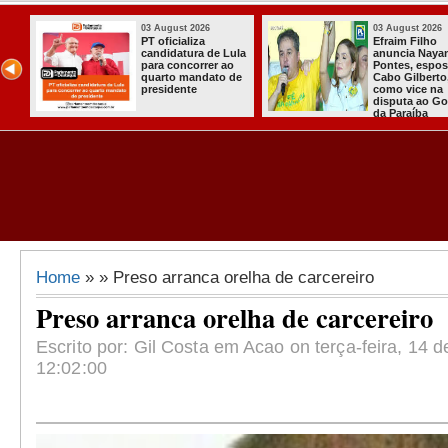
03 August 2026
31 July 2026
Efraim Filho
A CARRETA D
la
anuncia Nayana
AGORA TEM
Pontes, esposa do
ESPECIALISTA
de
Cabo Gilberto,
CHEGOU À
como vice na
ITABAIANA
disputa ao Governo
da Paraíba
Home
» » Preso arranca orelha de carcereiro
Preso arranca orelha de carcereiro
Escrito por: Gil Costa em Acao on terça-feira, 14 de
12:02:00