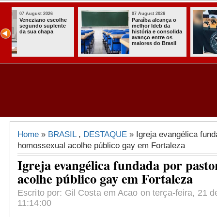
07 August 2026
03 August 2026
o
Homem é preso
Itabaiana ent
com armas,
a primeira Co
ida
munições e
Comunitária
radiocomunicadore
Solidária a
l
s no Conde
Comunidade 
Assentament
Almir Muniz
Home
»
BRASIL
,
DESTAQUE
» Igreja evangélica fund
homossexual acolhe público gay em Fortaleza
Igreja evangélica fundada por past
acolhe público gay em Fortaleza
Escrito por: Gil Costa em Acao on terça-feira, 21 de
11:14:00