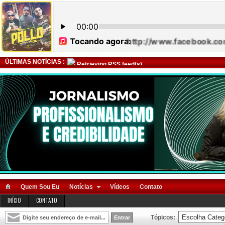
ÚLTIMAS NOTÍCIAS :
Retrieving RSS feed(s)
Quem Sou Eu
Notícias
Vídeos
Contato
INÍCIO
CONTATO
Tópicos: