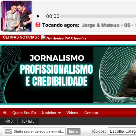
ÚLTIMAS NOTÍCIAS :
Retrieving RSS feed(s)
Quem Sou Eu
Notícias
Vídeos
Contato
INÍCIO
CONTATO
Tópicos: