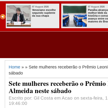
026
07 August 2026
03 Augu
cança o
Homem é preso
Itabai
eb da
com armas,
a prim
 consolida
munições e
Comuni
tre os
radiocomunicadore
Solidár
 Brasil
s no Conde
Comun
Assen
Almir 
Home
» » Sete mulheres receberão o Prêmio Leonil
sábado
Sete mulheres receberão o Prêmio 
Almeida neste sábado
Escrito por: Gil Costa em Acao on sexta-feira,
19:46:00