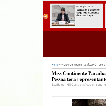
07 August 2026
07 August 2026
Paraíba alcança o
Homem é preso
melhor Ideb da
com armas,
história e consolida
munições e
avanço entre os
radiocomunicadore
maiores do Brasil
s no Conde
Home
» » Miss Continente Paraíba Pré-Teen e 
Miss Continente Paraíba
Pessoa terá representant
Escrito por: Gil Costa em Acao on segund