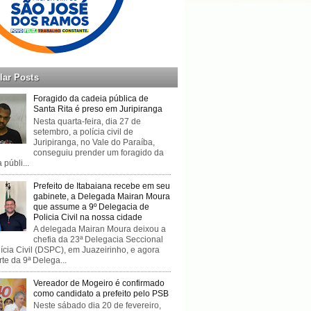
lar Posts
Foragido da cadeia pública de
Santa Rita é preso em Juripiranga
Nesta quarta-feira, dia 27 de
setembro, a polícia civil de
Juripiranga, no Vale do Paraíba,
conseguiu prender um foragido da
 públi...
Prefeito de Itabaiana recebe em seu
gabinete, a Delegada Mairan Moura
que assume a 9º Delegacia de
Policia Civil na nossa cidade
A delegada Mairan Moura deixou a
chefia da 23ª Delegacia Seccional
ícia Civil (DSPC), em Juazeirinho, e agora
rte da 9ª Delega...
Vereador de Mogeiro é confirmado
como candidato a prefeito pelo PSB
Neste sábado dia 20 de fevereiro,