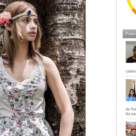
Popu
cadeia
de Pol
faz pa