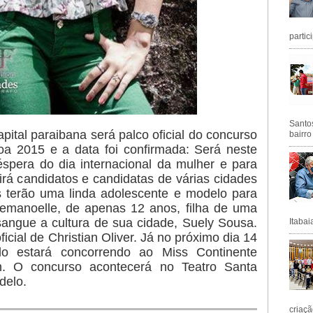
partic
Santos
ital paraibana será palco oficial do concurso
bairro
a 2015 e a data foi confirmada: Será neste
spera do dia internacional da mulher e para
nirá candidatos e candidatas de várias cidades
s terão uma linda adolescente e modelo para
 Hemanoelle, de apenas 12 anos, filha de uma
angue a cultura de sua cidade, Suely Sousa.
Itabai
cial de Christian Oliver. Já no próximo dia 14
o estará concorrendo ao Miss Continente
n. O concurso acontecerá no Teatro Santa
delo.
criaçã