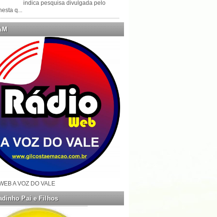
indica pesquisa divulgada pelo
esta q...
AM
WEB A VOZ DO VALE
dinho Pai e Filhos