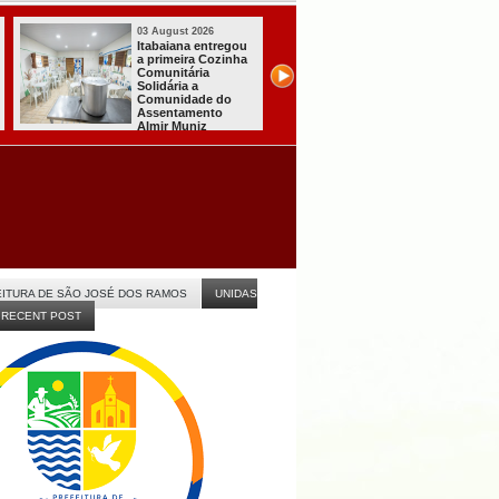
03 August 2026
03 August 2026
Mulher em aparente
PT oficializa
surto esfaqueia a
candidatura de L
própria mãe em
para concorrer ao
João Pessoa
quarto mandato 
presidente
ITURA DE SÃO JOSÉ DOS RAMOS
UNIDAS
RECENT POST