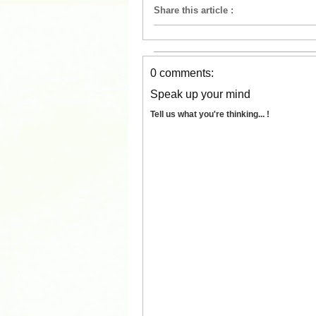
Share this article
:
0 comments:
Speak up your mind
Tell us what you're thinking... !