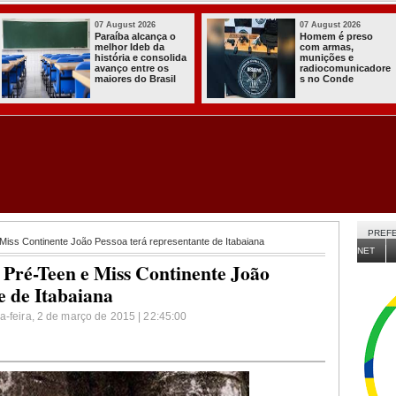
03 August 2026
03 August 2026
Itabaiana entregou
Secretaria de
a primeira Cozinha
Agricultura de
Comunitária
Itabaiana recebeu
Solidária a
da Sedap-PB cerca
Comunidade do
de 30 mil alevinos
Assentamento
para nossas
Almir Muniz
comunidades rurais
PREFE
Miss Continente João Pessoa terá representante de Itabaiana
NET
 Pré-Teen e Miss Continente João
e de Itabaiana
a-feira, 2 de março de 2015 | 22:45:00