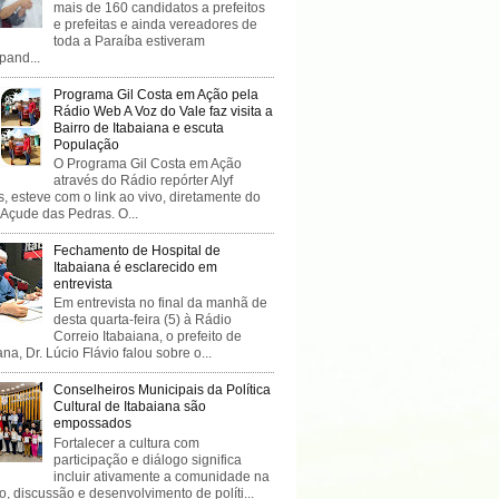
mais de 160 candidatos a prefeitos
e prefeitas e ainda vereadores de
toda a Paraíba estiveram
ipand...
Programa Gil Costa em Ação pela
Rádio Web A Voz do Vale faz visita a
Bairro de Itabaiana e escuta
População
O Programa Gil Costa em Ação
através do Rádio repórter Alyf
, esteve com o link ao vivo, diretamente do
 Açude das Pedras. O...
Fechamento de Hospital de
Itabaiana é esclarecido em
entrevista
Em entrevista no final da manhã de
desta quarta-feira (5) à Rádio
Correio Itabaiana, o prefeito de
ana, Dr. Lúcio Flávio falou sobre o...
Conselheiros Municipais da Política
Cultural de Itabaiana são
empossados
Fortalecer a cultura com
participação e diálogo significa
incluir ativamente a comunidade na
o, discussão e desenvolvimento de políti...