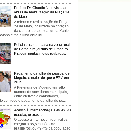
Prefeito Dr. Cláudio Neto visita as
obras de revitalização da Praça 24
de Maio
A reforma e revitalização da Praça
24 de Maio, localizada no coração
da cidade, ao lado da Igreja Matriz
baiana é mais uma obra ini...
Polícia encontra casa na zona rural
de Gameleira, distrito de Limoeiro-
PE, com muitas motos roubadas.
Pagamento da folha de pessoal de
Mogeiro é maior do que o FPM em
2015
A Prefeitura de Mogeiro tem alto
número de servidores municipais,
entre efetivos e contratados,
do com que o pagamento da folha de pe...
Acesso à internet chega a 49,4% da
população brasileira
O acesso à internet em domicílios
chegou a 85,6 milhões de
brasileiros, ou 49,4% da população,