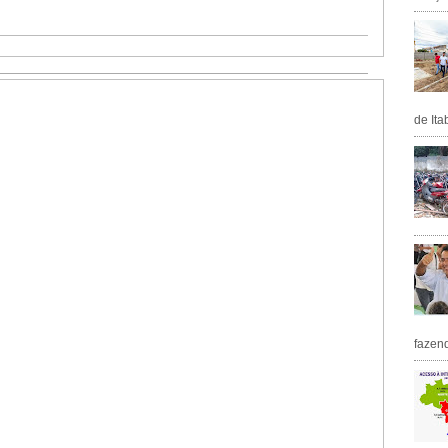
de Ita
fazen