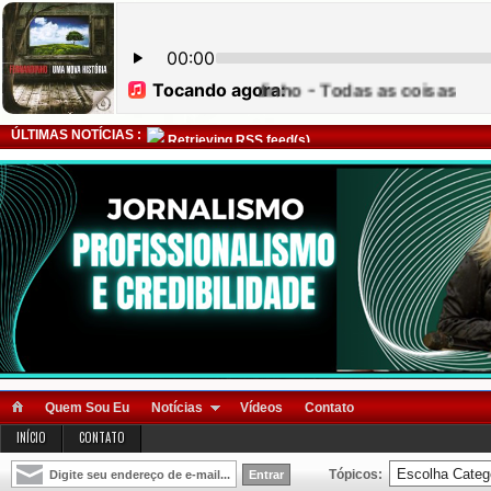
ÚLTIMAS NOTÍCIAS :
Retrieving RSS feed(s)
Quem Sou Eu
Notícias
Vídeos
Contato
INÍCIO
CONTATO
Tópicos: