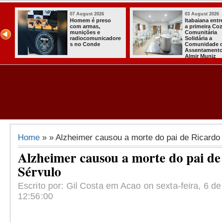
07 August 2026
03 August 2026
Homem é preso
Itabaiana entregou
com armas,
a primeira Cozinha
munições e
Comunitária
radiocomunicadore
Solidária a
s no Conde
Comunidade do
Assentamento
Almir Muniz
Home
» » Alzheimer causou a morte do pai de Ricardo
Alzheimer causou a morte do pai de
Sérvulo
Escrito por: Gil Costa em Acao on sexta-feira, 6 de
12:56:00