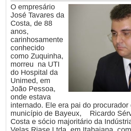
O empresário
José Tavares da
Costa, de 88
anos,
carinhosamente
conhecido
como Zuquinha,
morreu na UTI
do Hospital da
Unimed, em
João Pessoa,
onde estava
internado. Ele era pai do procurador 
município de Bayeux, Ricardo Sér
Costa e sócio majoritário da Indústr
Velas Riase Ltda, em Itabaiana, co