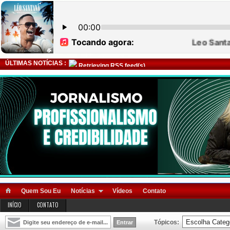
ÚLTIMAS NOTÍCIAS :
Retrieving RSS feed(s)
Quem Sou Eu
Notícias
Vídeos
Contato
INÍCIO
CONTATO
Tópicos: