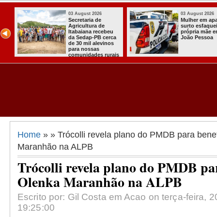
03 August 2026
03 August 2026
ou
Secretaria de
Mulher em ap
ha
Agricultura de
surto esfaquei
Itabaiana recebeu
própria mãe 
da Sedap-PB cerca
João Pessoa
de 30 mil alevinos
para nossas
comunidades rurais
Home
» » Trócolli revela plano do PMDB para benef
Maranhão na ALPB
Trócolli revela plano do PMDB par
Olenka Maranhão na ALPB
Escrito por: Gil Costa em Acao on terça-feira, 2
19:25:00