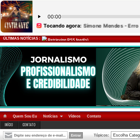
ÚLTIMAS NOTÍCIAS :
Retrieving RSS feed(s)
Quem Sou Eu
Notícias
Vídeos
Contato
INÍCIO
CONTATO
Tópicos: