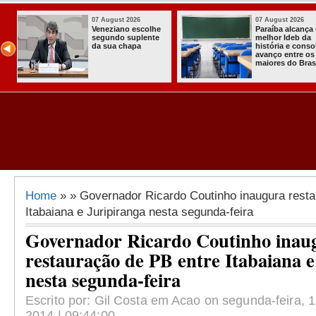
 2026
07 August 2026
03 Au
alcança o
Homem é preso
Itaba
Ideb da
com armas,
a pri
 e consolida
munições e
Comu
ntre os
radiocomunicadore
Solid
do Brasil
s no Conde
Comu
Asse
Almir
Home
» » Governador Ricardo Coutinho inaugura resta
Itabaiana e Juripiranga nesta segunda-feira
Governador Ricardo Coutinho inau
restauração de PB entre Itabaiana e
nesta segunda-feira
Escrito por: Gil Costa em Acao on segunda-feira,
2014 | 09:44:00