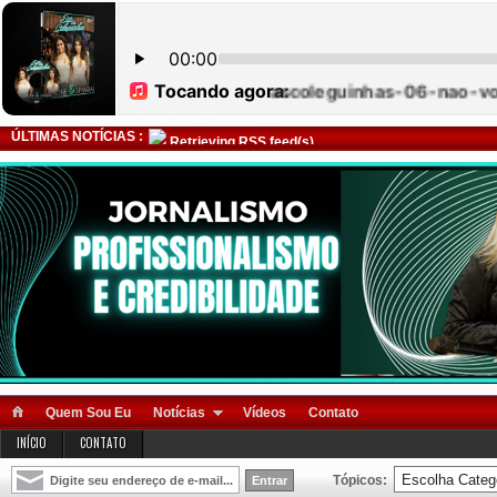
ÚLTIMAS NOTÍCIAS :
Retrieving RSS feed(s)
Quem Sou Eu
Notícias
Vídeos
Contato
INÍCIO
CONTATO
Tópicos: