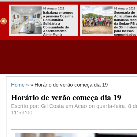
03 August 2026
03 August 
Mulher em aparente
PT oficial
e
surto esfaqueia a
candidatu
cebeu
própria mãe em
para conc
 cerca
João Pessoa
quarto ma
vinos
president
 rurais
Home
» » Horário de verão começa dia 19
Horário de verão começa dia 19
Escrito por: Gil Costa em Acao on quarta-feira, 8 
11:59:00