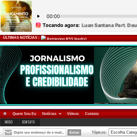
ÚLTIMAS NOTÍCIAS :
Retrieving RSS feed(s)
Quem Sou Eu
Notícias
Vídeos
Contato
INÍCIO
CONTATO
Tópicos: