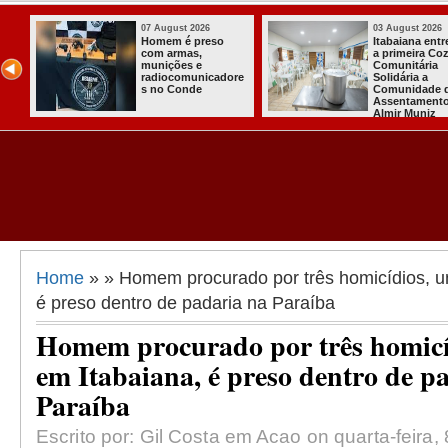
07 August 2026
03 August 2026
o
Homem é preso
Itabaiana ent
com armas,
a primeira Co
ida
munições e
Comunitária
radiocomunicadore
Solidária a
l
s no Conde
Comunidade 
Assentament
Almir Muniz
Home
» » Homem procurado por três homicídios, u
é preso dentro de padaria na Paraíba
Homem procurado por três homicí
em Itabaiana, é preso dentro de p
Paraíba
Escrito por: Gil Costa em Acao on quarta-feira,