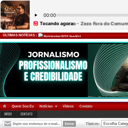
ÚLTIMAS NOTÍCIAS :
Retrieving RSS feed(s)
Quem Sou Eu
Notícias
Vídeos
Contato
INÍCIO
CONTATO
Tópicos: