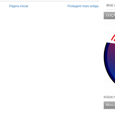
IBGE n
Página inicial
Postagem mais antiga
OUÇ
RÁDIO 
Merca