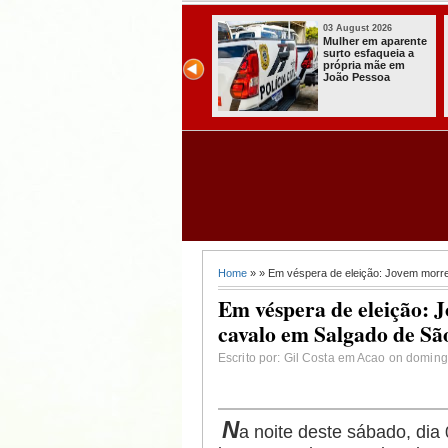
03 August 2026
03 August 2026
Secretaria de
Mulher em aparente
Agricultura de
surto esfaqueia a
Itabaiana recebeu
própria mãe em
da Sedap-PB cerca
João Pessoa
de 30 mil alevinos
para nossas
comunidades rurais
Home
» » Em véspera de eleição: Jovem morre
Em véspera de eleição: 
cavalo em Salgado de São
Escrito por: Gil Costa em Acao on doming
N
a noite deste sábado, dia