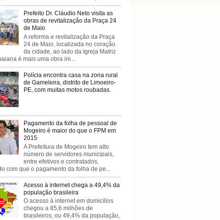
Prefeito Dr. Cláudio Neto visita as
obras de revitalização da Praça 24
de Maio
A reforma e revitalização da Praça
24 de Maio, localizada no coração
da cidade, ao lado da Igreja Matriz
baiana é mais uma obra ini...
Polícia encontra casa na zona rural
de Gameleira, distrito de Limoeiro-
PE, com muitas motos roubadas.
Pagamento da folha de pessoal de
Mogeiro é maior do que o FPM em
2015
A Prefeitura de Mogeiro tem alto
número de servidores municipais,
entre efetivos e contratados,
do com que o pagamento da folha de pe...
Acesso à internet chega a 49,4% da
população brasileira
O acesso à internet em domicílios
chegou a 85,6 milhões de
brasileiros, ou 49,4% da população,