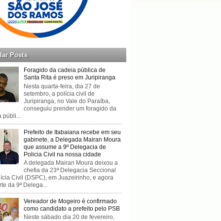
lar Posts
Foragido da cadeia pública de
Santa Rita é preso em Juripiranga
Nesta quarta-feira, dia 27 de
setembro, a polícia civil de
Juripiranga, no Vale do Paraíba,
conseguiu prender um foragido da
 públi...
Prefeito de Itabaiana recebe em seu
gabinete, a Delegada Mairan Moura
que assume a 9º Delegacia de
Policia Civil na nossa cidade
A delegada Mairan Moura deixou a
chefia da 23ª Delegacia Seccional
ícia Civil (DSPC), em Juazeirinho, e agora
rte da 9ª Delega...
Vereador de Mogeiro é confirmado
como candidato a prefeito pelo PSB
Neste sábado dia 20 de fevereiro,