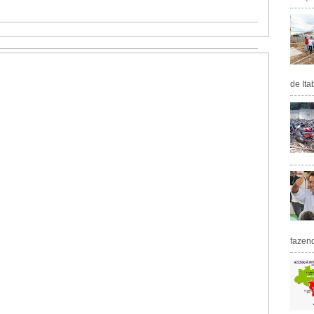
de Ita
fazen