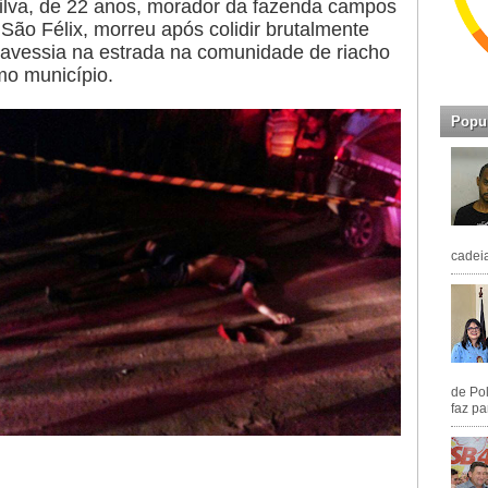
ilva, de 22 anos, morador da fazenda campos
São Félix, morreu após colidir brutalmente
ravessia na estrada na comunidade de riacho
mo município.
Popu
cadeia
de Pol
faz pa