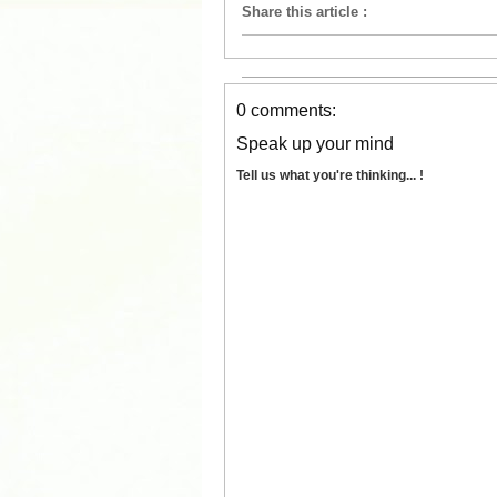
Share this article
:
0 comments:
Speak up your mind
Tell us what you're thinking... !