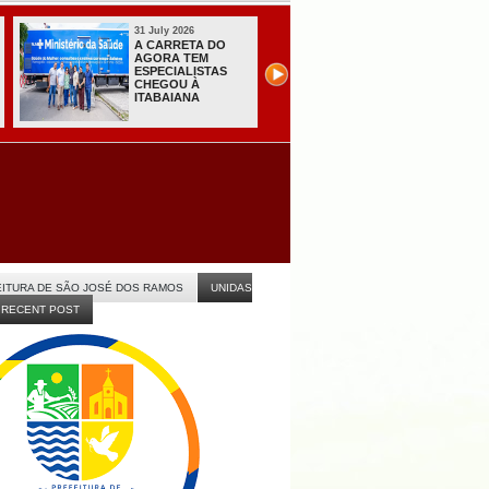
31 July 2026
31 July 2026
A CARRETA DO
Sistema do TSE
AGORA TEM
registra primeiras
ESPECIALISTAS
candidaturas na
CHEGOU À
Paraíba
ITABAIANA
ITURA DE SÃO JOSÉ DOS RAMOS
UNIDAS
RECENT POST