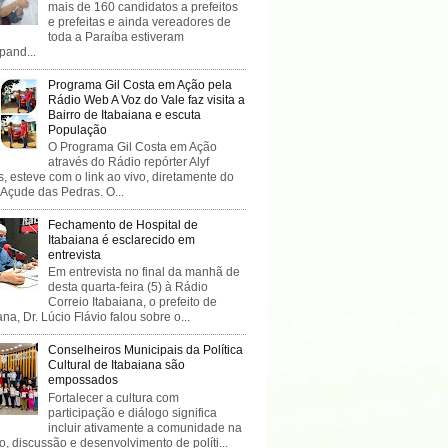
mais de 160 candidatos a prefeitos
e prefeitas e ainda vereadores de
toda a Paraíba estiveram
ipand...
Programa Gil Costa em Ação pela
Rádio Web A Voz do Vale faz visita a
Bairro de Itabaiana e escuta
População
O Programa Gil Costa em Ação
através do Rádio repórter Alyf
, esteve com o link ao vivo, diretamente do
 Açude das Pedras. O...
Fechamento de Hospital de
Itabaiana é esclarecido em
entrevista
Em entrevista no final da manhã de
desta quarta-feira (5) à Rádio
Correio Itabaiana, o prefeito de
ana, Dr. Lúcio Flávio falou sobre o...
Conselheiros Municipais da Política
Cultural de Itabaiana são
empossados
Fortalecer a cultura com
participação e diálogo significa
incluir ativamente a comunidade na
o, discussão e desenvolvimento de políti...