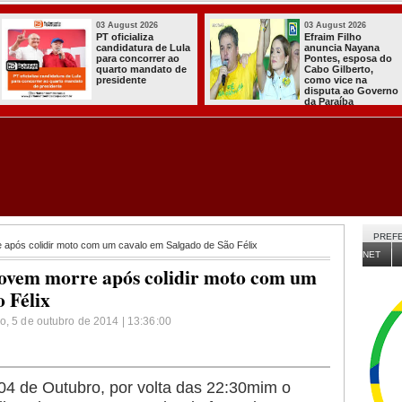
03 August 2026
03 August 2026
PT oficializa
Efraim Filho
candidatura de Lula
anuncia Nayana
para concorrer ao
Pontes, esposa do
quarto mandato de
Cabo Gilberto,
presidente
como vice na
disputa ao Governo
da Paraíba
PREFE
 após colidir moto com um cavalo em Salgado de São Félix
NET
Jovem morre após colidir moto com um
 Félix
o, 5 de outubro de 2014 | 13:36:00
 04 de Outubro, por volta das 22:30mim o