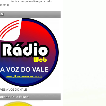
indica pesquisa divulgada pelo
esta q...
AM
WEB A VOZ DO VALE
dinho Pai e Filhos