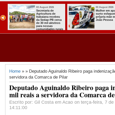
03 August 2026
03 August 2026
ou
Secretaria de
Mulher em ap
ha
Agricultura de
surto esfaquei
Itabaiana recebeu
própria mãe 
da Sedap-PB cerca
João Pessoa
de 30 mil alevinos
para nossas
comunidades rurais
Home
» » Deputado Aguinaldo Ribeiro paga indenização
servidora da Comarca de Pilar
Deputado Aguinaldo Ribeiro paga i
mil reais a servidora da Comarca de
Escrito por: Gil Costa em Acao on terça-feira, 7 de
14:11:00