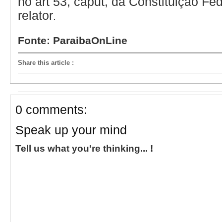
no art 53, caput, da Constituição Fed
relator
.
Fonte: ParaibaOnLine
Share this article
:
0 comments:
Speak up your mind
Tell us what you're thinking... !