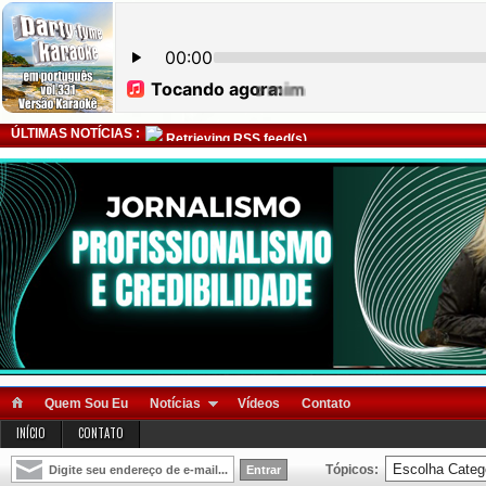
ÚLTIMAS NOTÍCIAS :
Retrieving RSS feed(s)
Quem Sou Eu
Notícias
Vídeos
Contato
INÍCIO
CONTATO
Tópicos: