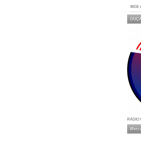
IBGE n
OUÇ
RÁDIO 
Merca