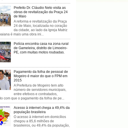
Prefeito Dr. Cláudio Neto visita as
obras de revitalização da Praça 24
de Maio
A reforma e revitalização da Praça
24 de Maio, localizada no coração
da cidade, ao lado da Igreja Matriz
baiana é mais uma obra ini...
Polícia encontra casa na zona rural
de Gameleira, distrito de Limoeiro-
PE, com muitas motos roubadas.
Pagamento da folha de pessoal de
Mogeiro é maior do que o FPM em
2015
A Prefeitura de Mogeiro tem alto
número de servidores municipais,
entre efetivos e contratados,
do com que o pagamento da folha de pe...
Acesso à internet chega a 49,4% da
população brasileira
O acesso à internet em domicílios
chegou a 85,6 milhões de
brasileiros, ou 49,4% da população,