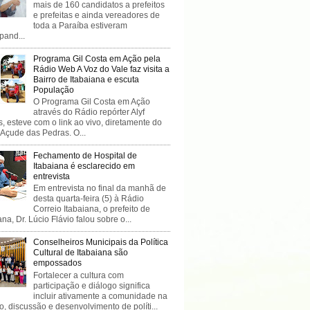
mais de 160 candidatos a prefeitos
e prefeitas e ainda vereadores de
toda a Paraíba estiveram
ipand...
Programa Gil Costa em Ação pela
Rádio Web A Voz do Vale faz visita a
Bairro de Itabaiana e escuta
População
O Programa Gil Costa em Ação
através do Rádio repórter Alyf
, esteve com o link ao vivo, diretamente do
 Açude das Pedras. O...
Fechamento de Hospital de
Itabaiana é esclarecido em
entrevista
Em entrevista no final da manhã de
desta quarta-feira (5) à Rádio
Correio Itabaiana, o prefeito de
ana, Dr. Lúcio Flávio falou sobre o...
Conselheiros Municipais da Política
Cultural de Itabaiana são
empossados
Fortalecer a cultura com
participação e diálogo significa
incluir ativamente a comunidade na
o, discussão e desenvolvimento de políti...