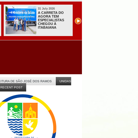
31 July 2026
31 July 2026
A CARRETA DO
Sistema do TSE
AGORA TEM
registra primeiras
ESPECIALISTAS
candidaturas na
CHEGOU À
Paraíba
ITABAIANA
ITURA DE SÃO JOSÉ DOS RAMOS
UNIDAS
RECENT POST