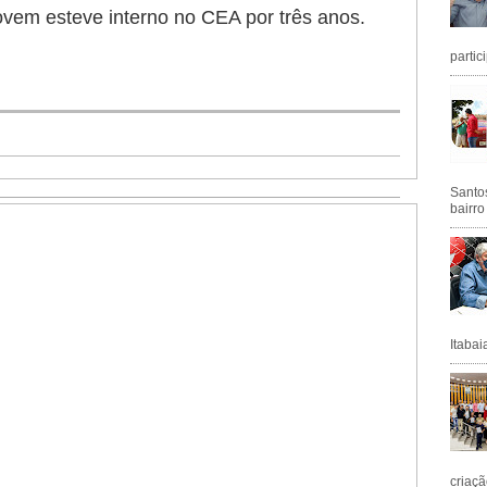
ovem esteve interno no CEA por três anos.
partic
Santos
bairro
Itabai
criaçã