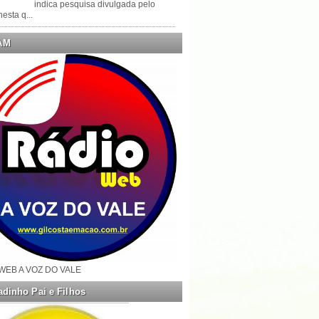
indica pesquisa divulgada pelo
esta q...
AM
WEB A VOZ DO VALE
dinho Pai e Filhos