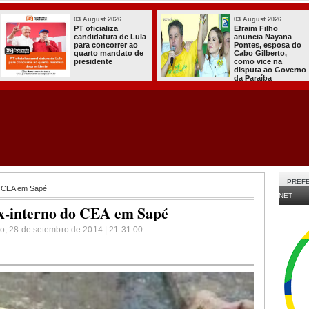
03 August 2026
03 August 2026
PT oficializa
Efraim Filho
candidatura de Lula
anuncia Nayana
para concorrer ao
Pontes, esposa do
quarto mandato de
Cabo Gilberto,
presidente
como vice na
disputa ao Governo
da Paraíba
PREFE
o CEA em Sapé
NET
x-interno do CEA em Sapé
go, 28 de setembro de 2014 | 21:31:00