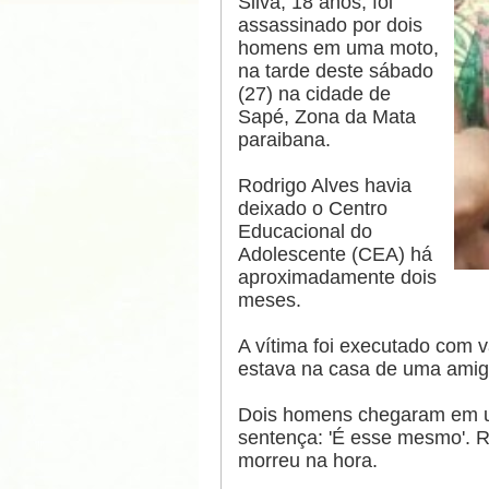
Silva, 18 anos, foi
assassinado por dois
homens em uma moto,
na tarde deste sábado
(27) na cidade de
Sapé, Zona da Mata
paraibana.
Rodrigo Alves havia
deixado o Centro
Educacional do
Adolescente (CEA) há
aproximadamente dois
meses.
A vítima foi executado com 
estava na casa de uma amig
Dois homens chegaram em u
sentença: 'É esse mesmo'. Ro
morreu na hora.