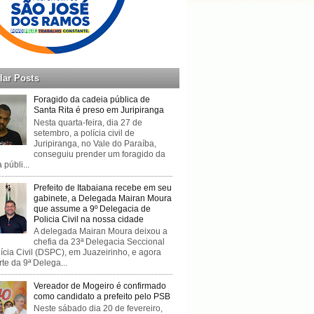
lar Posts
Foragido da cadeia pública de
Santa Rita é preso em Juripiranga
Nesta quarta-feira, dia 27 de
setembro, a polícia civil de
Juripiranga, no Vale do Paraíba,
conseguiu prender um foragido da
 públi...
Prefeito de Itabaiana recebe em seu
gabinete, a Delegada Mairan Moura
que assume a 9º Delegacia de
Policia Civil na nossa cidade
A delegada Mairan Moura deixou a
chefia da 23ª Delegacia Seccional
ícia Civil (DSPC), em Juazeirinho, e agora
rte da 9ª Delega...
Vereador de Mogeiro é confirmado
como candidato a prefeito pelo PSB
Neste sábado dia 20 de fevereiro,