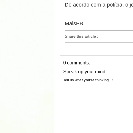
De acordo com a polícia, o j
MaisPB
Share this article
:
0 comments:
Speak up your mind
Tell us what you're thinking... !