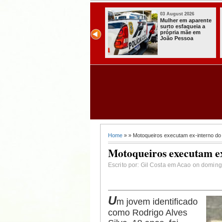
03 August 2026
03 August 2026
Secretaria de
Mulher em aparente
Agricultura de
surto esfaqueia a
Itabaiana recebeu
própria mãe em
da Sedap-PB cerca
João Pessoa
de 30 mil alevinos
para nossas
comunidades rurais
Home
» » Motoqueiros executam ex-interno d
Motoqueiros executam e
Escrito por: Gil Costa em Acao on domin
U
m jovem identificado
como Rodrigo Alves