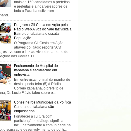
mais de 160 candidatos a prefeitos
e prefeitas e ainda vereadores de
toda a Paraíba estiveram
ipand...
Programa Gil Costa em Ação pela
Rádio Web A Voz do Vale faz visita a
Bairro de Itabaiana e escuta
População
O Programa Gil Costa em Ação
através do Rádio repórter Alyf
, esteve com o link ao vivo, diretamente do
 Açude das Pedras. O...
Fechamento de Hospital de
Itabaiana é esclarecido em
entrevista
Em entrevista no final da manhã de
desta quarta-feira (5) à Rádio
Correio Itabaiana, o prefeito de
ana, Dr. Lúcio Flávio falou sobre o...
Conselheiros Municipais da Política
Cultural de Itabaiana são
empossados
Fortalecer a cultura com
participação e diálogo significa
incluir ativamente a comunidade na
o, discussão e desenvolvimento de políti...