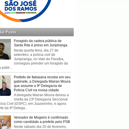
lar Posts
Foragido da cadeia pública de
Santa Rita é preso em Juripiranga
Nesta quarta-feira, dia 27 de
setembro, a polícia civil de
Juripiranga, no Vale do Paraíba,
conseguiu prender um foragido da
 públi...
Prefeito de Itabaiana recebe em seu
gabinete, a Delegada Mairan Moura
que assume a 9º Delegacia de
Policia Civil na nossa cidade
A delegada Mairan Moura deixou a
chefia da 23ª Delegacia Seccional
ícia Civil (DSPC), em Juazeirinho, e agora
rte da 9ª Delega...
Vereador de Mogeiro é confirmado
como candidato a prefeito pelo PSB
Neste sábado dia 20 de fevereiro,