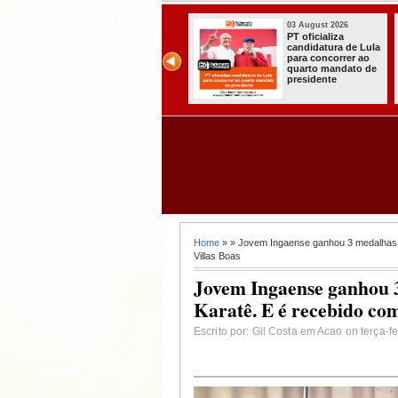
03 August 2026
03 August 2026
Mulher em aparente
PT oficializa
surto esfaqueia a
candidatura de Lula
própria mãe em
para concorrer ao
João Pessoa
quarto mandato de
presidente
Home
» » Jovem Ingaense ganhou 3 medalhas no
Villas Boas
Jovem Ingaense ganhou 
Karatê. E é recebido com 
Escrito por: Gil Costa em Acao on terça-f