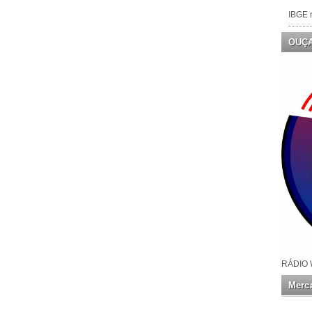
IBGE n
OUÇ
RÁDIO 
Merca