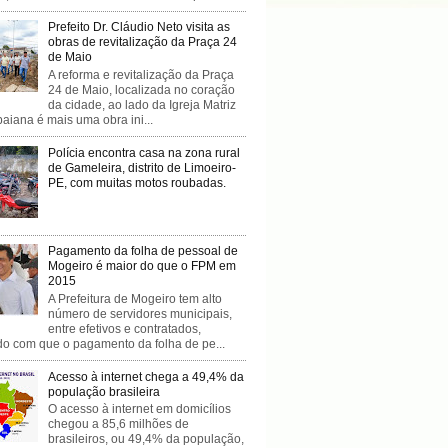
Prefeito Dr. Cláudio Neto visita as
obras de revitalização da Praça 24
de Maio
A reforma e revitalização da Praça
24 de Maio, localizada no coração
da cidade, ao lado da Igreja Matriz
baiana é mais uma obra ini...
Polícia encontra casa na zona rural
de Gameleira, distrito de Limoeiro-
PE, com muitas motos roubadas.
Pagamento da folha de pessoal de
Mogeiro é maior do que o FPM em
2015
A Prefeitura de Mogeiro tem alto
número de servidores municipais,
entre efetivos e contratados,
do com que o pagamento da folha de pe...
Acesso à internet chega a 49,4% da
população brasileira
O acesso à internet em domicílios
chegou a 85,6 milhões de
brasileiros, ou 49,4% da população,