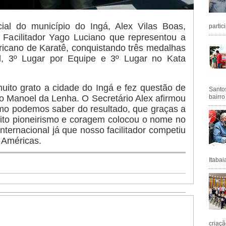
ial do município do Ingá, Alex Vilas Boas,
partic
Facilitador Yago Luciano que representou a
ricano de Karatê, conquistando três medalhas
al, 3º Lugar por Equipe e 3º Lugar no Kata
uito grato a cidade do Ingá e fez questão de
Santos
to Manoel da Lenha. O Secretário Alex afirmou
bairro
mo podemos saber do resultado, que graças a
ito pioneirismo e coragem colocou o nome no
nternacional já que nosso facilitador competiu
 Américas.
Itabai
criaçã