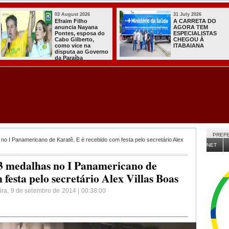
03 August 2026
31 July 2026
Efraim Filho
A CARRETA DO
anuncia Nayana
AGORA TEM
Pontes, esposa do
ESPECIALISTAS
Cabo Gilberto,
CHEGOU À
como vice na
ITABAIANA
disputa ao Governo
da Paraíba
PREFE
 I Panamericano de Karatê. E é recebido com festa pelo secretário Alex
NET
3 medalhas no I Panamericano de
festa pelo secretário Alex Villas Boas
eira, 9 de setembro de 2014 | 00:38:00