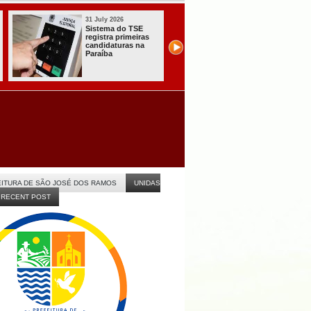
31 July 2026
31 July 2026
Sistema do TSE
Com João, Lucas
registra primeiras
Nabor, convençã
candidaturas na
do PT oficializa
Paraíba
apoio à chapa do
governo na PB
ITURA DE SÃO JOSÉ DOS RAMOS
UNIDAS
RECENT POST