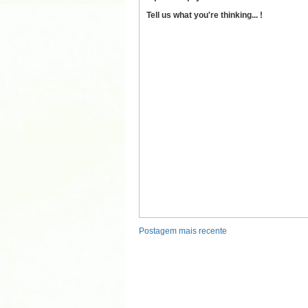
Tell us what you're thinking... !
Postagem mais recente