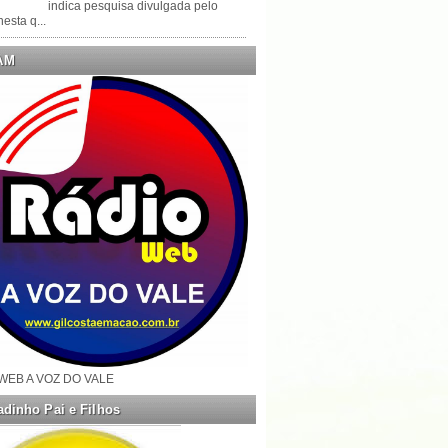
indica pesquisa divulgada pelo
esta q...
AM
WEB A VOZ DO VALE
dinho Pai e Filhos