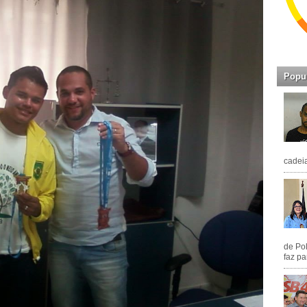
Popu
cadeia
de Pol
faz pa