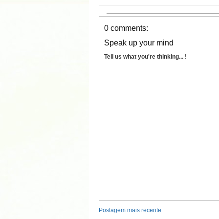
0 comments:
Speak up your mind
Tell us what you're thinking... !
Postagem mais recente