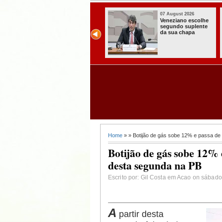
07 August 2026
07 August 2026
Paraíba alcança o
Homem é preso
melhor Ideb da
com armas,
história e consolida
munições e
avanço entre os
radiocomunicadore
maiores do Brasil
s no Conde
Home
» » Botijão de gás sobe 12% e passa de 
Botijão de gás sobe 12% 
desta segunda na PB
Escrito por: Gil Costa em Acao on sábado
A
partir desta