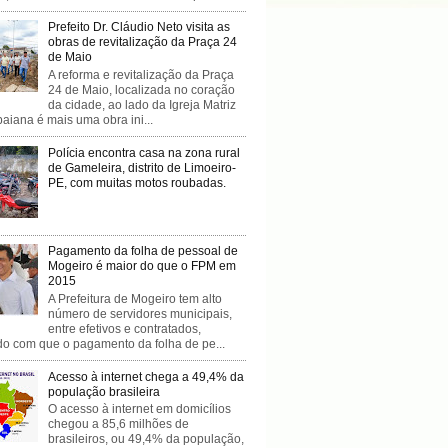
Prefeito Dr. Cláudio Neto visita as
obras de revitalização da Praça 24
de Maio
A reforma e revitalização da Praça
24 de Maio, localizada no coração
da cidade, ao lado da Igreja Matriz
baiana é mais uma obra ini...
Polícia encontra casa na zona rural
de Gameleira, distrito de Limoeiro-
PE, com muitas motos roubadas.
Pagamento da folha de pessoal de
Mogeiro é maior do que o FPM em
2015
A Prefeitura de Mogeiro tem alto
número de servidores municipais,
entre efetivos e contratados,
do com que o pagamento da folha de pe...
Acesso à internet chega a 49,4% da
população brasileira
O acesso à internet em domicílios
chegou a 85,6 milhões de
brasileiros, ou 49,4% da população,