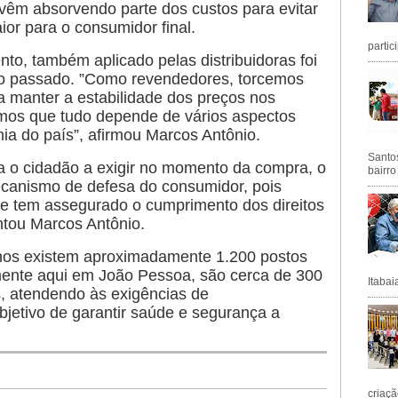
vêm absorvendo parte dos custos para evitar
or para o consumidor final.
partic
to, também aplicado pelas distribuidoras foi
o passado. ”Como revendedores, torcemos
a manter a estabilidade dos preços nos
os que tudo depende de vários aspectos
ia do país”, afirmou Marcos Antônio.
Santos
ta o cidadão a exigir no momento da compra, o
bairro
ecanismo de defesa do consumidor, pois
e tem assegurado o cumprimento dos direitos
ntou Marcos Antônio.
nos existem aproximadamente 1.200 postos
mente aqui em João Pessoa, são cerca de 300
Itabai
, atendendo às exigências de
bjetivo de garantir saúde e segurança a
criaçã