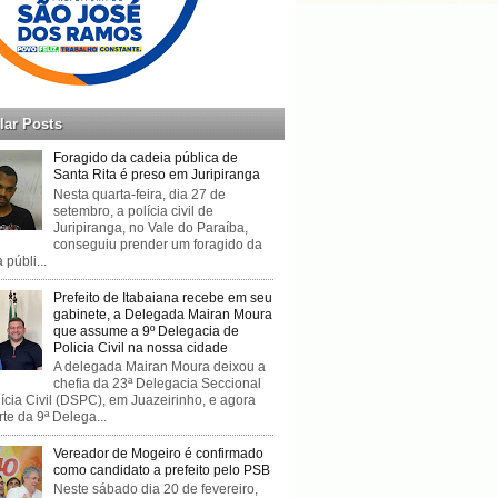
lar Posts
Foragido da cadeia pública de
Santa Rita é preso em Juripiranga
Nesta quarta-feira, dia 27 de
setembro, a polícia civil de
Juripiranga, no Vale do Paraíba,
conseguiu prender um foragido da
 públi...
Prefeito de Itabaiana recebe em seu
gabinete, a Delegada Mairan Moura
que assume a 9º Delegacia de
Policia Civil na nossa cidade
A delegada Mairan Moura deixou a
chefia da 23ª Delegacia Seccional
ícia Civil (DSPC), em Juazeirinho, e agora
rte da 9ª Delega...
Vereador de Mogeiro é confirmado
como candidato a prefeito pelo PSB
Neste sábado dia 20 de fevereiro,