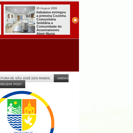
03 August 2026
03 August 2026
Mulher em aparente
PT oficializa
surto esfaqueia a
candidatura de L
própria mãe em
para concorrer ao
João Pessoa
quarto mandato 
presidente
ITURA DE SÃO JOSÉ DOS RAMOS
UNIDAS
RECENT POST