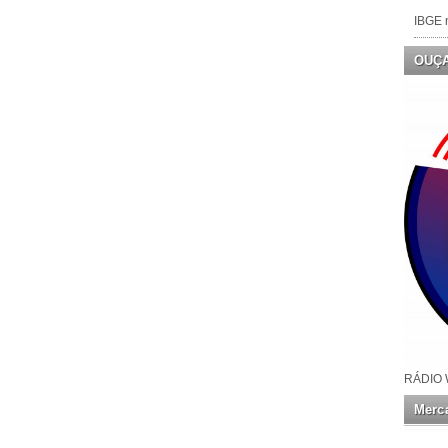
IBGE n
OUÇ
RÁDIO 
Merca