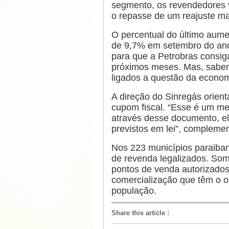
segmento, os revendedores 
o repasse de um reajuste mai
O percentual do último aumen
de 9,7% em setembro do an
para que a Petrobras consig
próximos meses. Mas, sabem
ligados a questão da econom
A direção do Sinregás orien
cupom fiscal. “Esse é um m
através desse documento, el
previstos em lei”, compleme
Nos 223 municípios paraiba
de revenda legalizados. So
pontos de venda autorizados
comercialização que têm o o
população.
Share this article
: