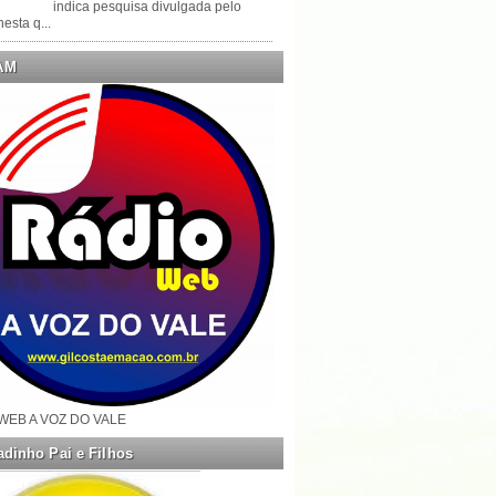
indica pesquisa divulgada pelo
esta q...
AM
WEB A VOZ DO VALE
dinho Pai e Filhos