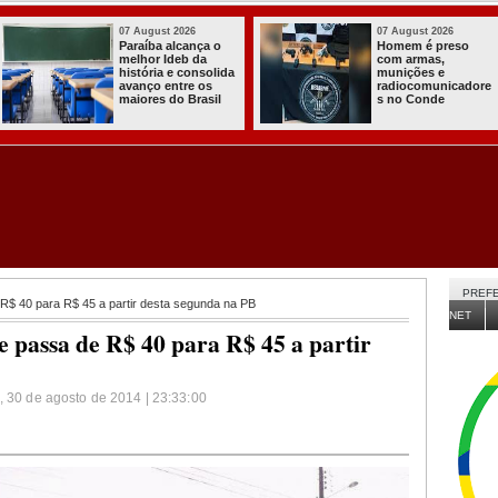
03 August 2026
03 August 2026
Itabaiana entregou
Secretaria de
a primeira Cozinha
Agricultura de
Comunitária
Itabaiana recebeu
Solidária a
da Sedap-PB cerca
Comunidade do
de 30 mil alevinos
Assentamento
para nossas
Almir Muniz
comunidades rurais
PREFE
R$ 40 para R$ 45 a partir desta segunda na PB
NET
e passa de R$ 40 para R$ 45 a partir
, 30 de agosto de 2014 | 23:33:00