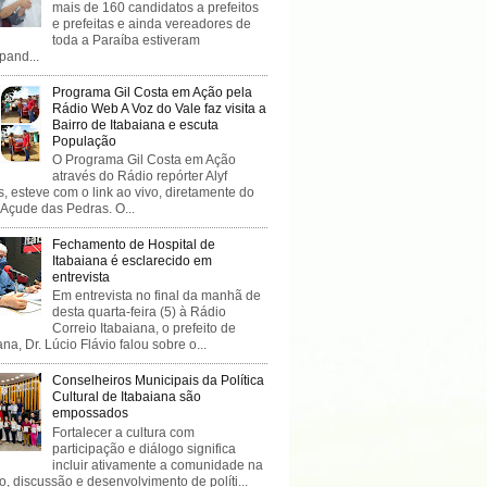
mais de 160 candidatos a prefeitos
e prefeitas e ainda vereadores de
toda a Paraíba estiveram
ipand...
Programa Gil Costa em Ação pela
Rádio Web A Voz do Vale faz visita a
Bairro de Itabaiana e escuta
População
O Programa Gil Costa em Ação
através do Rádio repórter Alyf
, esteve com o link ao vivo, diretamente do
 Açude das Pedras. O...
Fechamento de Hospital de
Itabaiana é esclarecido em
entrevista
Em entrevista no final da manhã de
desta quarta-feira (5) à Rádio
Correio Itabaiana, o prefeito de
ana, Dr. Lúcio Flávio falou sobre o...
Conselheiros Municipais da Política
Cultural de Itabaiana são
empossados
Fortalecer a cultura com
participação e diálogo significa
incluir ativamente a comunidade na
o, discussão e desenvolvimento de políti...