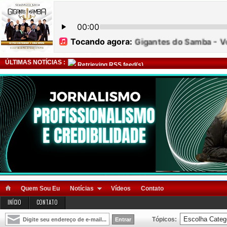
ÚLTIMAS NOTÍCIAS :
Retrieving RSS feed(s)
Quem Sou Eu
Notícias
Vídeos
Contato
INÍCIO
CONTATO
Tópicos: