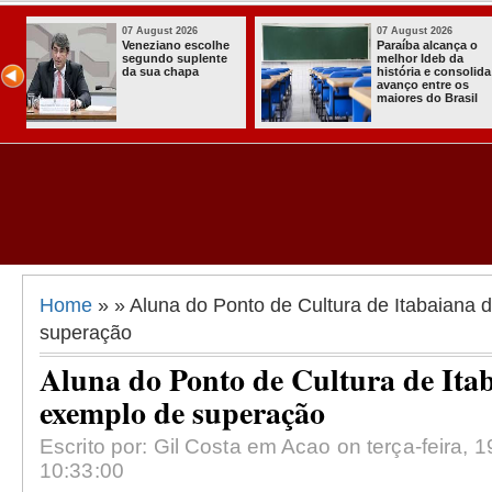
026
07 August 2026
03 Augu
cança o
Homem é preso
Itabai
eb da
com armas,
a prim
 consolida
munições e
Comuni
tre os
radiocomunicadore
Solidár
 Brasil
s no Conde
Comun
Assen
Almir 
Home
» » Aluna do Ponto de Cultura de Itabaiana 
superação
Aluna do Ponto de Cultura de Ita
exemplo de superação
Escrito por: Gil Costa em Acao on terça-feira, 
10:33:00