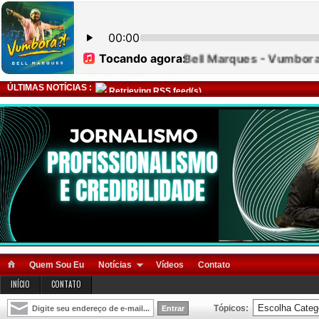
ÚLTIMAS NOTÍCIAS :
Retrieving RSS feed(s)
Quem Sou Eu
Notícias
Vídeos
Contato
INÍCIO
CONTATO
Tópicos: