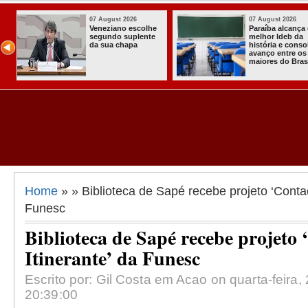
07 August 2026
03 August 20
ça o
Homem é preso
Itabaiana 
a
com armas,
a primeira
solida
munições e
Comunitári
os
radiocomunicadore
Solidária a
asil
s no Conde
Comunidad
Assentame
Almir Muni
Home
» » Biblioteca de Sapé recebe projeto ‘Contaç
Funesc
Biblioteca de Sapé recebe projeto
Itinerante’ da Funesc
Escrito por: Gil Costa em Acao on quarta-feira, 
20:39:00