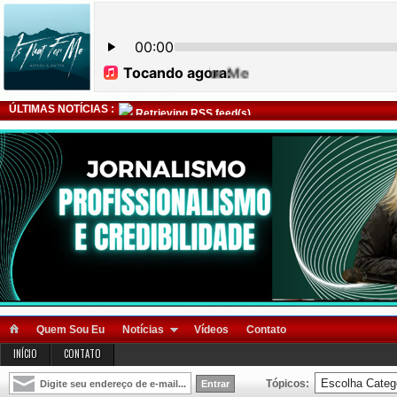
ÚLTIMAS NOTÍCIAS :
Retrieving RSS feed(s)
Quem Sou Eu
Notícias
Vídeos
Contato
INÍCIO
CONTATO
Tópicos: