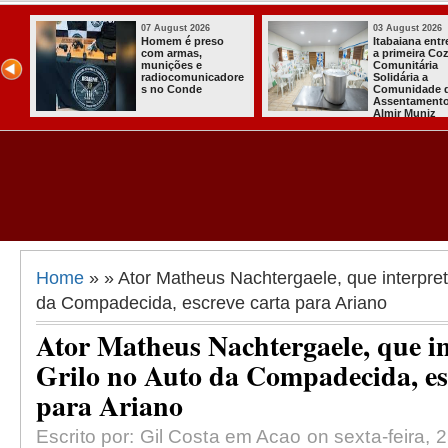
03 August 2026
03 August 2026
Itabaiana entregou
Secretaria de
a primeira Cozinha
Agricultura de
Comunitária
Itabaiana recebeu
Solidária a
da Sedap-PB cerca
Comunidade do
de 30 mil alevinos
Assentamento
para nossas
Almir Muniz
comunidades rurais
Home
» » Ator Matheus Nachtergaele, que interpret
da Compadecida, escreve carta para Ariano
Ator Matheus Nachtergaele, que i
Grilo no Auto da Compadecida, es
para Ariano
Escrito por: Gil Costa em Acao on sexta-feira, 2