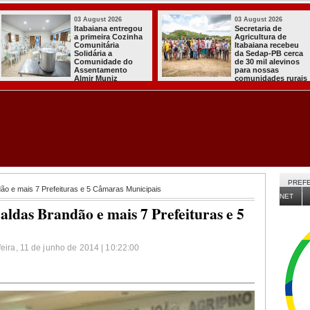
03 August 2026
03 August 2026
Itabaiana entregou
Secretaria de
a primeira Cozinha
Agricultura de
Comunitária
Itabaiana recebeu
Solidária a
da Sedap-PB cerca
Comunidade do
de 30 mil alevinos
Assentamento
para nossas
Almir Muniz
comunidades rurais
PREFE
ão e mais 7 Prefeituras e 5 Câmaras Municipais
NET
ldas Brandão e mais 7 Prefeituras e 5
feira, 11 de junho de 2014 | 10:22:00