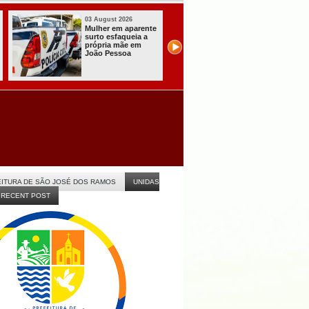
03 August 2026
03 August 2026
Mulher em aparente
PT oficializa
surto esfaqueia a
candidatura de L
própria mãe em
para concorrer ao
João Pessoa
quarto mandato 
presidente
ITURA DE SÃO JOSÉ DOS RAMOS
UNIDAS
RECENT POST