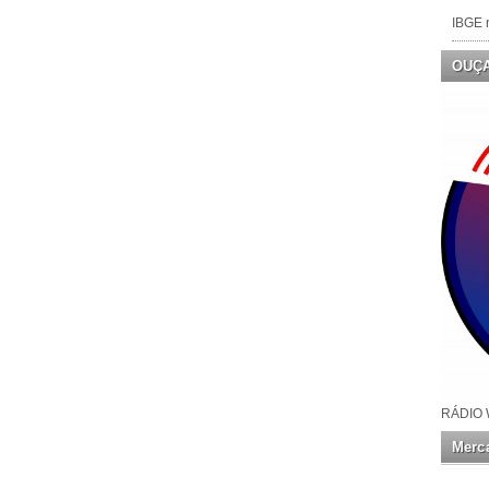
IBGE n
OUÇ
RÁDIO 
Merca