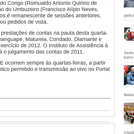
s do Congo (Romualdo Antonio Quirino de
o do Umbuzeiro (Francisco Alípio Neves,
os é remanescente de sessões anteriores,
partic
u pedidos de vista.
prestações de contas na pauta desta quarta-
amanguape, Matureia, Condado, Diamante e
xercício de 2012. O Instituto de Assistência à
rá o julgamento das contas de 2011.
Santos
bairro
 ocorrem sempre às quartas-feiras, a partir
ico permitido e transmissão ao vivo no Portal
Itabai
criaçã