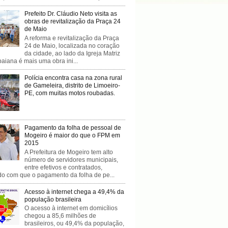
Prefeito Dr. Cláudio Neto visita as
obras de revitalização da Praça 24
de Maio
A reforma e revitalização da Praça
24 de Maio, localizada no coração
da cidade, ao lado da Igreja Matriz
baiana é mais uma obra ini...
Polícia encontra casa na zona rural
de Gameleira, distrito de Limoeiro-
PE, com muitas motos roubadas.
Pagamento da folha de pessoal de
Mogeiro é maior do que o FPM em
2015
A Prefeitura de Mogeiro tem alto
número de servidores municipais,
entre efetivos e contratados,
do com que o pagamento da folha de pe...
Acesso à internet chega a 49,4% da
população brasileira
O acesso à internet em domicílios
chegou a 85,6 milhões de
brasileiros, ou 49,4% da população,