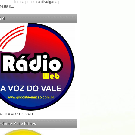
indica pesquisa divulgada pelo
esta q...
AM
WEB A VOZ DO VALE
dinho Pai e Filhos