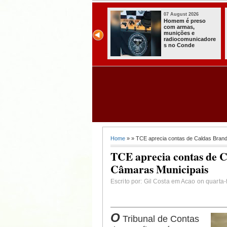
07 August 2026
07 August 2026
Paraíba alcança o
Homem é preso
melhor Ideb da
com armas,
história e consolida
munições e
avanço entre os
radiocomunicadore
maiores do Brasil
s no Conde
Home
» » TCE aprecia contas de Caldas Brand
TCE aprecia contas de Ca
Câmaras Municipais
Escrito por: Gil Costa em Acao on quarta-
O
Tribunal de Contas