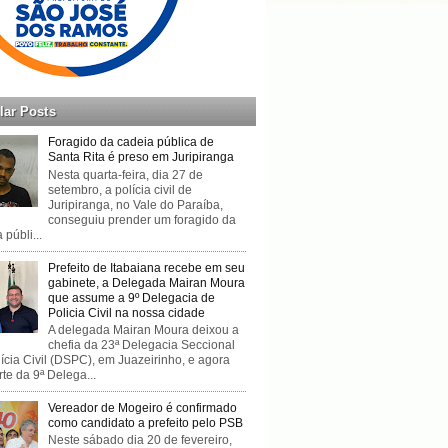
lar Posts
Foragido da cadeia pública de
Santa Rita é preso em Juripiranga
Nesta quarta-feira, dia 27 de
setembro, a polícia civil de
Juripiranga, no Vale do Paraíba,
conseguiu prender um foragido da
 públi...
Prefeito de Itabaiana recebe em seu
gabinete, a Delegada Mairan Moura
que assume a 9º Delegacia de
Policia Civil na nossa cidade
A delegada Mairan Moura deixou a
chefia da 23ª Delegacia Seccional
ícia Civil (DSPC), em Juazeirinho, e agora
rte da 9ª Delega...
Vereador de Mogeiro é confirmado
como candidato a prefeito pelo PSB
Neste sábado dia 20 de fevereiro,