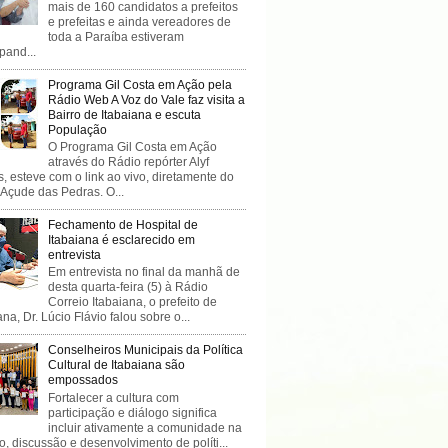
mais de 160 candidatos a prefeitos
e prefeitas e ainda vereadores de
toda a Paraíba estiveram
ipand...
Programa Gil Costa em Ação pela
Rádio Web A Voz do Vale faz visita a
Bairro de Itabaiana e escuta
População
O Programa Gil Costa em Ação
através do Rádio repórter Alyf
, esteve com o link ao vivo, diretamente do
 Açude das Pedras. O...
Fechamento de Hospital de
Itabaiana é esclarecido em
entrevista
Em entrevista no final da manhã de
desta quarta-feira (5) à Rádio
Correio Itabaiana, o prefeito de
ana, Dr. Lúcio Flávio falou sobre o...
Conselheiros Municipais da Política
Cultural de Itabaiana são
empossados
Fortalecer a cultura com
participação e diálogo significa
incluir ativamente a comunidade na
o, discussão e desenvolvimento de políti...