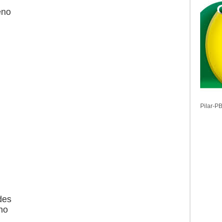
eno
Pilar-P
des
ho