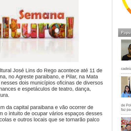
Popu
cadeia
tural José Lins do Rego acontece até 11 de
na, no Agreste paraibano, e Pilar, na Mata
nesses dois municípios oficinas de diversos
mances e espetáculos de teatro, dança,
tura.
de Pol
m da capital paraibana e vão ocorrer de
faz pa
m o intuito de ocupar vários espaços desses
olas e outros locais que se tornarão palco