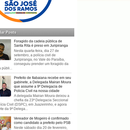
lar Posts
Foragido da cadeia pública de
Santa Rita é preso em Juripiranga
Nesta quarta-feira, dia 27 de
setembro, a polícia civil de
Juripiranga, no Vale do Paraíba,
conseguiu prender um foragido da
 públi...
Prefeito de Itabaiana recebe em seu
gabinete, a Delegada Mairan Moura
que assume a 9º Delegacia de
Policia Civil na nossa cidade
A delegada Mairan Moura deixou a
chefia da 23ª Delegacia Seccional
ícia Civil (DSPC), em Juazeirinho, e agora
rte da 9ª Delega...
Vereador de Mogeiro é confirmado
como candidato a prefeito pelo PSB
Neste sábado dia 20 de fevereiro,