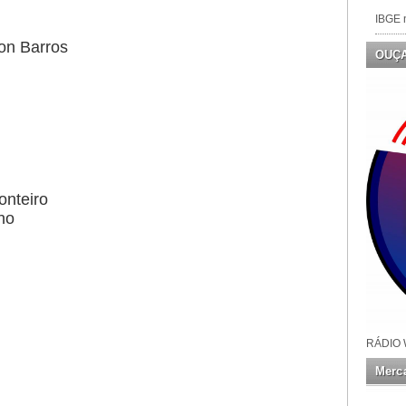
IBGE n
ton Barros
OUÇ
onteiro
ho
RÁDIO 
Merca