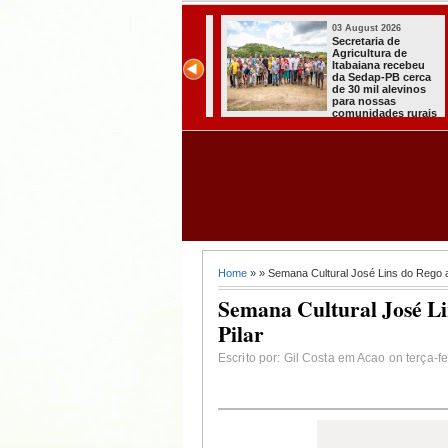
03 August 2026
03 August 2026
Secretaria de
Mulher em aparente
Agricultura de
surto esfaqueia a
Itabaiana recebeu
própria mãe em
da Sedap-PB cerca
João Pessoa
de 30 mil alevinos
para nossas
comunidades rurais
Home
» » Semana Cultural José Lins do Rego a
Semana Cultural José Li
Pilar
Escrito por: Gil Costa em Acao on terça-f