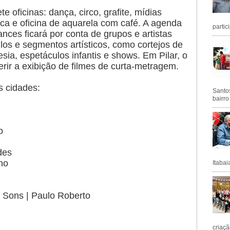
 oficinas: dança, circo, grafite, mídias
tica e oficina de aquarela com café. A agenda
partic
ces ficará por conta de grupos e artistas
ilos e segmentos artísticos, como cortejos de
oesia, espetáculos infantis e shows. Em Pilar, o
rir a exibição de filmes de curta-metragem.
s cidades:
Santos
bairro
o
des
ho
Itabai
 Sons | Paulo Roberto
criaçã