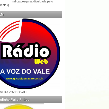
indica pesquisa divulgada pelo
esta q...
AM
WEB A VOZ DO VALE
dinho Pai e Filhos