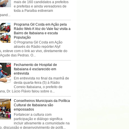
mais de 160 candidatos a prefeitos
e prefeitas e ainda vereadores de
toda a Paraíba estiveram
ipand...
Programa Gil Costa em Ação pela
Rádio Web A Voz do Vale faz visita a
Bairro de Itabaiana e escuta
População
O Programa Gil Costa em Ação
através do Rádio repórter Alyf
, esteve com o link ao vivo, diretamente do
 Açude das Pedras. O...
Fechamento de Hospital de
Itabaiana é esclarecido em
entrevista
Em entrevista no final da manhã de
desta quarta-feira (5) à Rádio
Correio Itabaiana, o prefeito de
ana, Dr. Lúcio Flávio falou sobre o...
Conselheiros Municipais da Política
Cultural de Itabaiana são
empossados
Fortalecer a cultura com
participação e diálogo significa
incluir ativamente a comunidade na
o, discussão e desenvolvimento de políti...