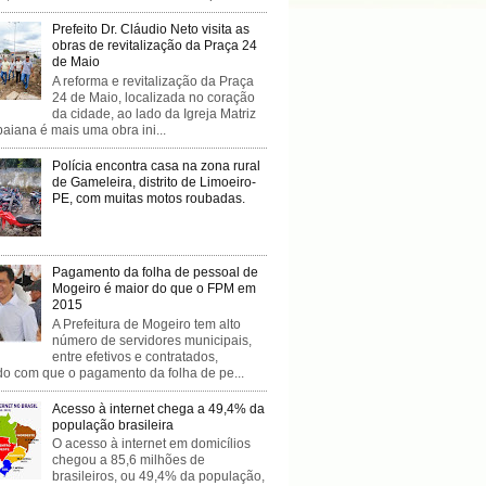
Prefeito Dr. Cláudio Neto visita as
obras de revitalização da Praça 24
de Maio
A reforma e revitalização da Praça
24 de Maio, localizada no coração
da cidade, ao lado da Igreja Matriz
baiana é mais uma obra ini...
Polícia encontra casa na zona rural
de Gameleira, distrito de Limoeiro-
PE, com muitas motos roubadas.
Pagamento da folha de pessoal de
Mogeiro é maior do que o FPM em
2015
A Prefeitura de Mogeiro tem alto
número de servidores municipais,
entre efetivos e contratados,
do com que o pagamento da folha de pe...
Acesso à internet chega a 49,4% da
população brasileira
O acesso à internet em domicílios
chegou a 85,6 milhões de
brasileiros, ou 49,4% da população,