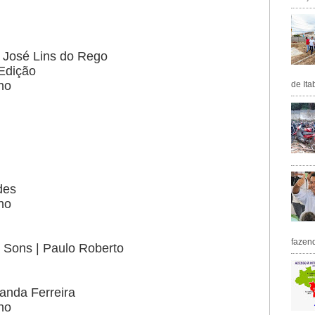
 José Lins do Rego
Edição
ho
de Ita
des
ho
fazen
 Sons | Paulo Roberto
nanda Ferreira
ho