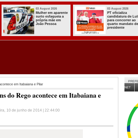
03 August 2026
03 August 2026
PT oficializa
Efraim Filho
candidatura de Lula
anuncia Nayana
para concorrer ao
Pontes, esposa do
quarto mandato de
Cabo Gilberto,
presidente
como vice na
disputa ao Governo
da Paraíba
PREFE
contece em Itabaiana e Pilar
NET
ns do Rego acontece em Itabaiana e
eira, 10 de junho de 2014 | 22:44:00