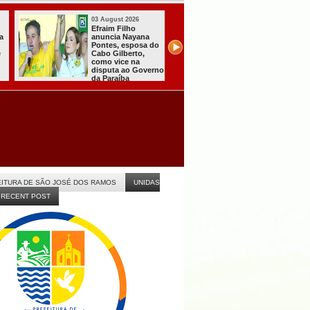
31 July 2026
31 July 2026
A CARRETA DO
Sistema do TSE
AGORA TEM
registra primeiras
ESPECIALISTAS
candidaturas na
CHEGOU À
Paraíba
ITABAIANA
ITURA DE SÃO JOSÉ DOS RAMOS
UNIDAS
RECENT POST