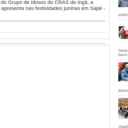
r do Grupo de Idosos do CRAS de Ingá, a
 apresenta nas festividades juninas em Sapé -
partic
Santos
bairro
Itabai
criaçã