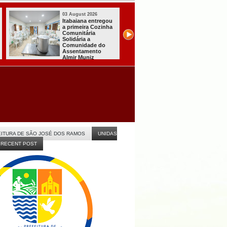
03 August 2026
03 August 2026
Mulher em aparente
PT oficializa
surto esfaqueia a
candidatura de L
própria mãe em
para concorrer ao
João Pessoa
quarto mandato 
presidente
ITURA DE SÃO JOSÉ DOS RAMOS
UNIDAS
RECENT POST