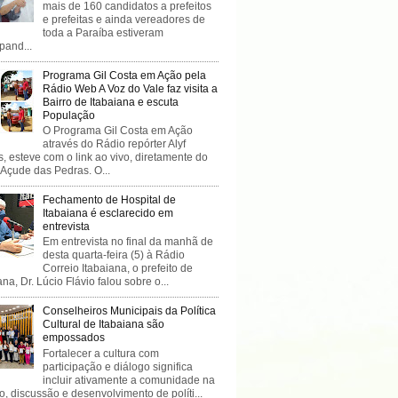
mais de 160 candidatos a prefeitos
e prefeitas e ainda vereadores de
toda a Paraíba estiveram
ipand...
Programa Gil Costa em Ação pela
Rádio Web A Voz do Vale faz visita a
Bairro de Itabaiana e escuta
População
O Programa Gil Costa em Ação
através do Rádio repórter Alyf
, esteve com o link ao vivo, diretamente do
 Açude das Pedras. O...
Fechamento de Hospital de
Itabaiana é esclarecido em
entrevista
Em entrevista no final da manhã de
desta quarta-feira (5) à Rádio
Correio Itabaiana, o prefeito de
ana, Dr. Lúcio Flávio falou sobre o...
Conselheiros Municipais da Política
Cultural de Itabaiana são
empossados
Fortalecer a cultura com
participação e diálogo significa
incluir ativamente a comunidade na
o, discussão e desenvolvimento de políti...