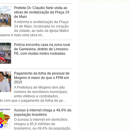
Prefeito Dr. Cláudio Neto visita as
obras de revitalização da Praça 24
de Maio
A reforma e revitalização da Praça
24 de Maio, localizada no coração
da cidade, ao lado da Igreja Matriz
baiana é mais uma obra ini...
Polícia encontra casa na zona rural
de Gameleira, distrito de Limoeiro-
PE, com muitas motos roubadas.
Pagamento da folha de pessoal de
Mogeiro é maior do que o FPM em
2015
A Prefeitura de Mogeiro tem alto
número de servidores municipais,
entre efetivos e contratados,
do com que o pagamento da folha de pe...
Acesso à internet chega a 49,4% da
população brasileira
O acesso à internet em domicílios
chegou a 85,6 milhões de
brasileiros, ou 49,4% da população,