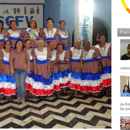
Popu
cadeia
de Pol
faz pa