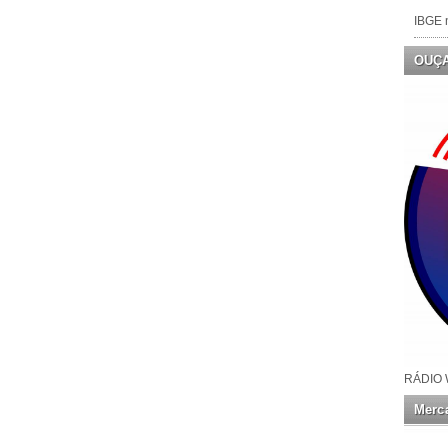
IBGE n
OUÇ
RÁDIO 
Merca