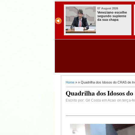
07 August 2026
07 August 2026
Paraíba alcança o
Homem é preso
melhor Ideb da
com armas,
história e consolida
munições e
avanço entre os
radiocomunicadore
maiores do Brasil
s no Conde
Home
» » Quadrilha dos Idosos do CRAS de In
Quadrilha dos Idosos d
Escrito por: Gil Costa em Acao on terça-f