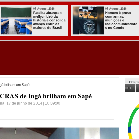
03 August 2026
03 August 2026
Itabaiana entregou
Secretaria de
a primeira Cozinha
Agricultura de
Comunitária
Itabaiana recebeu
Solidária a
da Sedap-PB cerca
Comunidade do
de 30 mil alevinos
Assentamento
para nossas
Almir Muniz
comunidades rurais
PREFE
gá brilham em Sapé
NET
o CRAS de Ingá brilham em Sapé
eira, 17 de junho de 2014 | 10:09:00