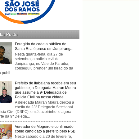
lar Posts
Foragido da cadeia pública de
Santa Rita é preso em Juripiranga
Nesta quarta-feira, dia 27 de
setembro, a polícia civil de
Juripiranga, no Vale do Paraíba,
conseguiu prender um foragido da
 públi...
Prefeito de Itabaiana recebe em seu
gabinete, a Delegada Mairan Moura
que assume a 9º Delegacia de
Policia Civil na nossa cidade
A delegada Mairan Moura deixou a
chefia da 23ª Delegacia Seccional
ícia Civil (DSPC), em Juazeirinho, e agora
rte da 9ª Delega...
Vereador de Mogeiro é confirmado
como candidato a prefeito pelo PSB
Neste sábado dia 20 de fevereiro,