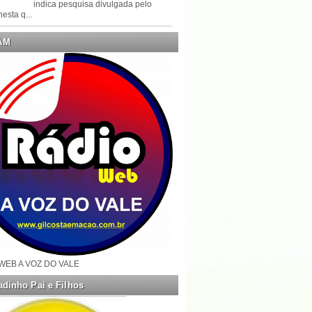
indica pesquisa divulgada pelo
esta q...
AM
WEB A VOZ DO VALE
dinho Pai e Filhos