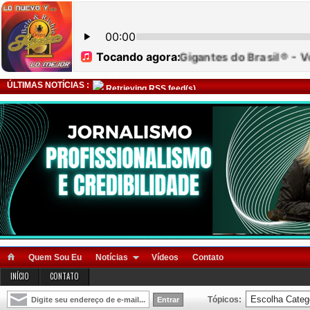
ÚLTIMAS NOTÍCIAS :
Retrieving RSS feed(s)
Quem Sou Eu
Notícias
Vídeos
Contato
INÍCIO
CONTATO
Tópicos: