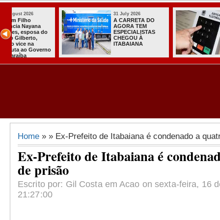
31 July 2026
31 July 2026
Sistema do TSE
Com João, Lu
registra primeiras
Nabor, conve
candidaturas na
do PT oficiali
Paraíba
apoio à chapa
governo na P
Home
» » Ex-Prefeito de Itabaiana é condenado a quat
Ex-Prefeito de Itabaiana é condena
de prisão
Escrito por: Gil Costa em Acao on sexta-feira, 16 
21:27:00