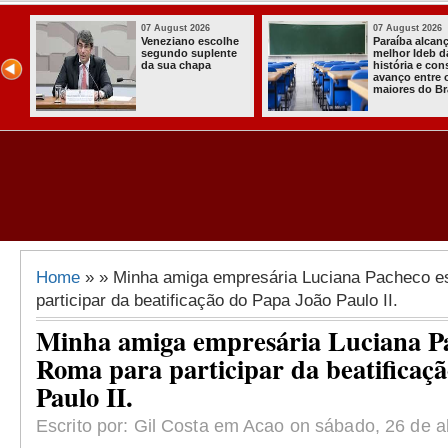
 August 2026
07 August 2026
raíba alcança o
Homem é preso
lhor Ideb da
com armas,
stória e consolida
munições e
anço entre os
radiocomunicadore
iores do Brasil
s no Conde
Home
» » Minha amiga empresária Luciana Pacheco 
participar da beatificação do Papa João Paulo II.
Minha amiga empresária Luciana P
Roma para participar da beatificaç
Paulo II.
Escrito por: Gil Costa em Acao on sábado, 26 de ab