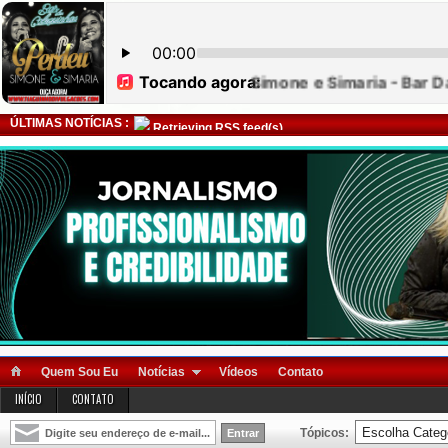
ÚLTIMAS NOTÍCIAS :
Retrieving RSS feed(s)
Quem Sou Eu
Notícias
Vídeos
Contato
INÍCIO
CONTATO
Tópicos: