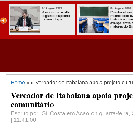
st 2026
07 August 2026
03 
a alcança o
Homem é preso
Ita
 Ideb da
com armas,
a p
ia e consolida
munições e
Com
 entre os
radiocomunicadore
Sol
s do Brasil
s no Conde
Co
As
Alm
Home
» » Vereador de Itabaiana apoia projeto cultu
Vereador de Itabaiana apoia proje
comunitário
Escrito por: Gil Costa em Acao on quarta-feira
| 11:41:00