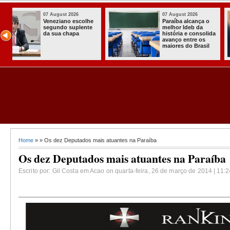
07 August 2026
03 August 2026
o
Homem é preso
Itabaiana en
com armas,
a primeira C
lida
munições e
Comunitária
radiocomunicadore
Solidária a
l
s no Conde
Comunidade
Assentament
Almir Muniz
Home
» » Os dez Deputados mais atuantes na Paraíba
Os dez Deputados mais atuantes na Paraíba
Escrito por: Gil Costa em Acao on quarta-feira, 26 de março de 2014 | 11: