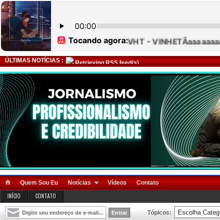
ÚLTIMAS NOTÍCIAS :
Retrieving RSS feed(s)
Quem Sou Eu
Notícias
Vídeos
Contato
INÍCIO
CONTATO
Tópicos: