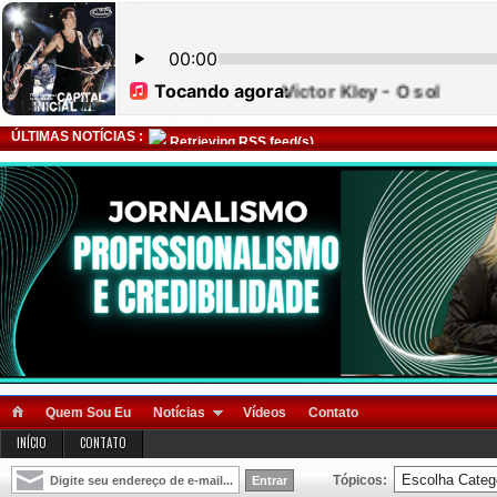
ÚLTIMAS NOTÍCIAS :
Retrieving RSS feed(s)
Quem Sou Eu
Notícias
Vídeos
Contato
INÍCIO
CONTATO
Tópicos: