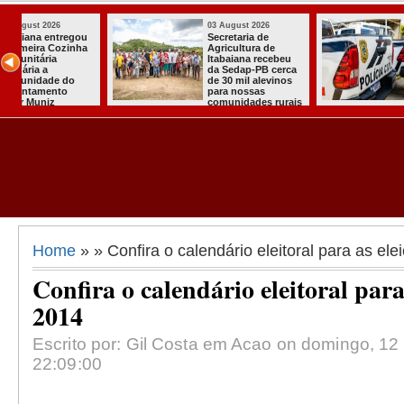
03 August 2026
03 August 2026
Mulher em aparente
PT oficializa
surto esfaqueia a
candidatura d
u
própria mãe em
para concorre
ca
João Pessoa
quarto manda
s
presidente
ais
Home
» » Confira o calendário eleitoral para as el
Confira o calendário eleitoral para
2014
Escrito por: Gil Costa em Acao on domingo, 12 
22:09:00