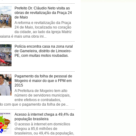
Prefeito Dr. Cláudio Neto visita as
obras de revitalização da Praça 24
de Maio
A reforma e revitalização da Praça
24 de Maio, localizada no coração
da cidade, ao lado da Igreja Matriz
baiana é mais uma obra ini...
Polícia encontra casa na zona rural
de Gameleira, distrito de Limoeiro-
PE, com muitas motos roubadas.
Pagamento da folha de pessoal de
Mogeiro é maior do que o FPM em
2015
A Prefeitura de Mogeiro tem alto
número de servidores municipais,
entre efetivos e contratados,
do com que o pagamento da folha de pe...
Acesso à internet chega a 49,4% da
população brasileira
O acesso à internet em domicílios
chegou a 85,6 milhões de
brasileiros, ou 49,4% da população,