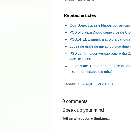
Share this article
:
Related articles
Com João, Lucas e Nabor, convenção d
PSD oficializa Diogo como vice de Cí
PSOL-REDE anuncia apoio à candidatu
Lucas defende definição do vice duran
PSD confirma convenção para o dia 27 
vice de Cícero
Lucas sobe o tom e rebate críticas sob
responsabilidade é minha”
Labels:
DESTAQUE
,
POLÍTICA
0 comments:
Speak up your mind
Tell us what you're thinking... !