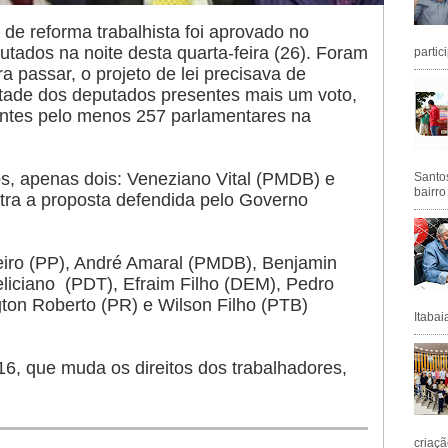
 de reforma trabalhista foi aprovado no
tados na noite desta quarta-feira (26). Foram
partic
a passar, o projeto de lei precisava de
etade dos deputados presentes mais um voto,
ntes pelo menos 257 parlamentares na
s, apenas dois: Veneziano Vital (PMDB) e
Santos
bairro
tra a proposta defendida pelo Governo
iro (PP), André Amaral (PMDB), Benjamin
iciano (PDT), Efraim Filho (DEM), Pedro
ton Roberto (PR) e Wilson Filho (PTB)
Itabai
/16, que muda os direitos dos trabalhadores,
criaçã