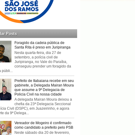
lar Posts
Foragido da cadeia pública de
Santa Rita é preso em Juripiranga
Nesta quarta-feira, dia 27 de
setembro, a polícia civil de
Juripiranga, no Vale do Paraíba,
conseguiu prender um foragido da
 públi...
Prefeito de Itabaiana recebe em seu
gabinete, a Delegada Mairan Moura
que assume a 9º Delegacia de
Policia Civil na nossa cidade
A delegada Mairan Moura deixou a
chefia da 23ª Delegacia Seccional
ícia Civil (DSPC), em Juazeirinho, e agora
rte da 9ª Delega...
Vereador de Mogeiro é confirmado
como candidato a prefeito pelo PSB
Neste sábado dia 20 de fevereiro,