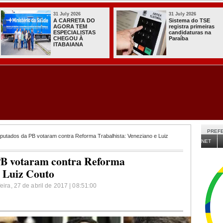
 2026
31 July 2026
31 J
RETA DO
Sistema do TSE
Com
A TEM
registra primeiras
Nab
IALISTAS
candidaturas na
do 
OU À
Paraíba
apo
IANA
gov
PREFE
putados da PB votaram contra Reforma Trabalhista: Veneziano e Luiz
NET
PB votaram contra Reforma
e Luiz Couto
eira, 27 de abril de 2017 | 08:51:00