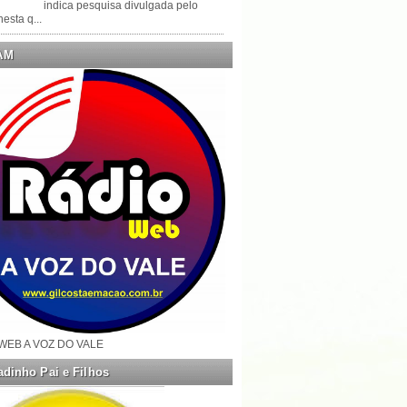
indica pesquisa divulgada pelo
esta q...
AM
WEB A VOZ DO VALE
dinho Pai e Filhos