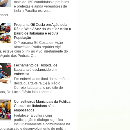
mais de 160 candidatos a prefeitos
e prefeitas e ainda vereadores de
toda a Paraíba estiveram
ipand...
Programa Gil Costa em Ação pela
Rádio Web A Voz do Vale faz visita a
Bairro de Itabaiana e escuta
População
O Programa Gil Costa em Ação
através do Rádio repórter Alyf
, esteve com o link ao vivo, diretamente do
 Açude das Pedras. O...
Fechamento de Hospital de
Itabaiana é esclarecido em
entrevista
Em entrevista no final da manhã de
desta quarta-feira (5) à Rádio
Correio Itabaiana, o prefeito de
ana, Dr. Lúcio Flávio falou sobre o...
Conselheiros Municipais da Política
Cultural de Itabaiana são
empossados
Fortalecer a cultura com
participação e diálogo significa
incluir ativamente a comunidade na
o, discussão e desenvolvimento de políti...