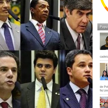
Popu
cadeia
de Pol
faz pa