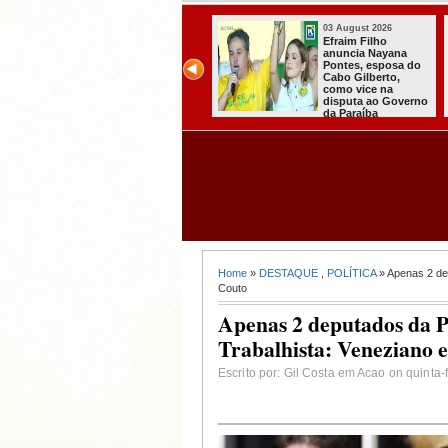
2026
03 August 2026
31 July
iza
Efraim Filho
A CAR
ra de Lula
anuncia Nayana
AGOR
orrer ao
Pontes, esposa do
ESPEC
andato de
Cabo Gilberto,
CHEG
e
como vice na
ITABA
disputa ao Governo
da Paraíba
Home
»
DESTAQUE
,
POLÍTICA
» Apenas 2 de
Couto
Apenas 2 deputados da 
Trabalhista: Veneziano 
Escrito por: Gil Costa em Acao on quinta-f